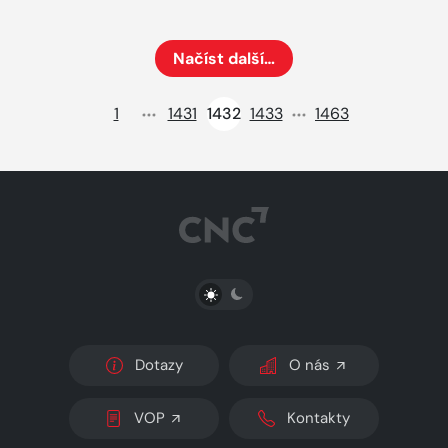
Načíst další…
Načte dalších 24 položek na aktuální stránku
1
1431
1432
1433
1463
PŘEPNOUT SVĚTLÝ/TMAVÝ REŽIM
Dotazy
O nás
VOP
Kontakty