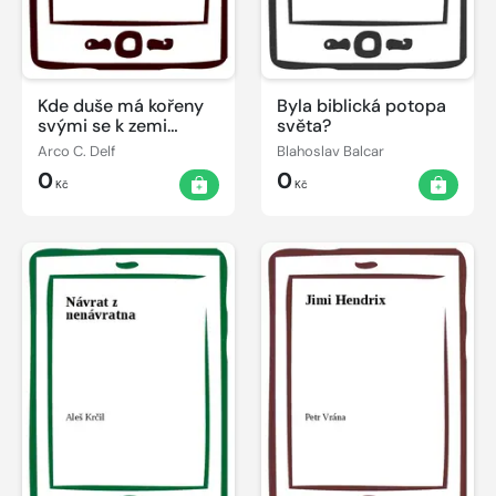
Kde duše má kořeny
Byla biblická potopa
svými se k zemi
světa?
přivine
Arco C. Delf
Blahoslav Balcar
0
0
Kč
Kč