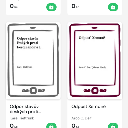
0
0
Kč
Kč
Odpor stavův
Odpusť Xemoně
českých proti
Ferdinandovi I.
Karel Tieftrunk
Arco C. Delf
0
0
Kč
Kč