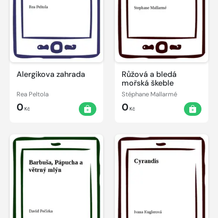
Alergikova zahrada
Růžová a bledá
mořská škeble
Rea Peltola
Stéphane Mallarmé
0
0
Kč
Kč