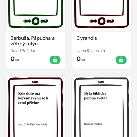
Barbuša, Pápucha a
Cyrandis
větrný mlýn
David Pečírka
Ivana Kuglerová
0
0
Kč
Kč