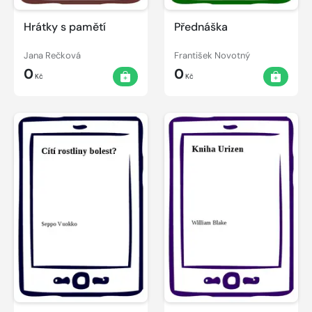
Hrátky s pamětí
Přednáška
Jana Rečková
František Novotný
0
0
Kč
Kč