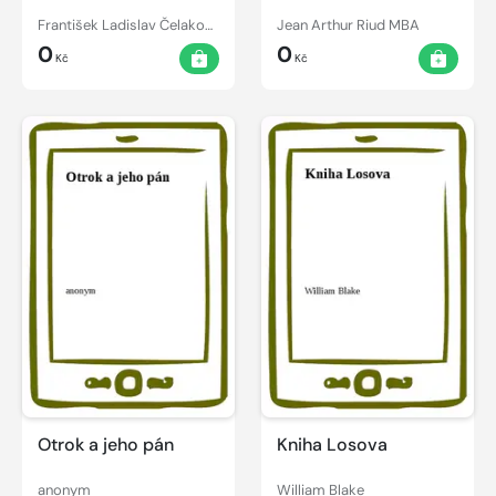
František Ladislav Čelakovský
Jean Arthur Riud MBA
0
0
Kč
Kč
Otrok a jeho pán
Kniha Losova
anonym
William Blake