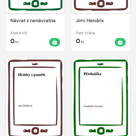
Návrat z nenávratna
Jimi Hendrix
Aleš Krčil
Petr Vrána
0
0
Kč
Kč