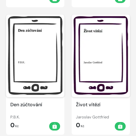
Den zúčtování
Život vítězí
P.B.K.
Jaroslav Gottfried
0
0
Kč
Kč