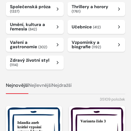
Společenská próza
Thrillery a horory
(1337)
(1761)
Umění, kultura a
Učebnice
(412)
řemesla
(842)
Vaření a
Vzpomínky a
gastronomie
biografie
(302)
(1192)
Zdravý životní styl
(1114)
Nejnovější
Nejlevnější
Nejdražší
35109 položek