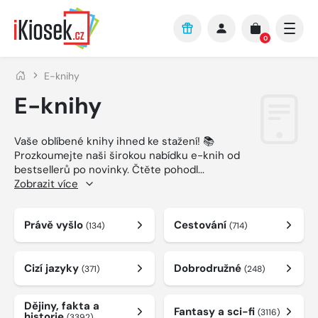
Přejít na hlavní obsah
0
E-knihy
E-knihy
Vaše oblíbené knihy ihned ke stažení! 📚
Prozkoumejte naši širokou nabídku e-knih od
bestsellerů po novinky. Čtěte pohodl
...
Zobrazit více
Právě vyšlo
Cestování
(134)
(714)
Cizí jazyky
Dobrodružné
(371)
(248)
Dějiny, fakta a
Fantasy a sci-fi
(3116)
historie
(3392)