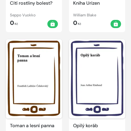
Cítí rostliny bolest?
Kniha Urizen
Seppo Vuokko
William Blake
0
0
Kč
Kč
Toman a lesní panna
Opilý koráb