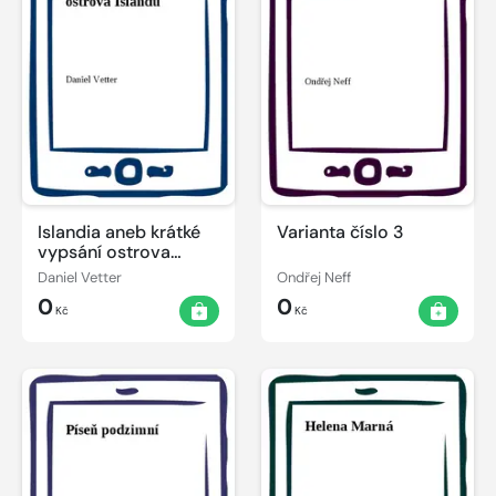
Islandia aneb krátké
Varianta číslo 3
vypsání ostrova
Islandu
Daniel Vetter
Ondřej Neff
0
0
Kč
Kč