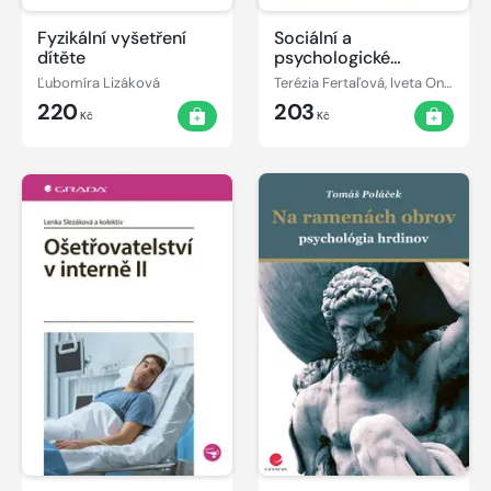
Fyzikální vyšetření
Sociální a
dítěte
psychologické
dimenze
Ľubomíra Lizáková
Terézia Fertaľová, Iveta Ondriová
ošetřovatelské praxe
220
203
Kč
Kč