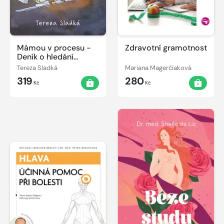
Mámou v procesu -
Zdravotní gramotnost
Deník o hledání
vlastní cesty v
Tereza Sladká
Mariana Magerčiaková
těhotenství a během
319
280
porodu
Kč
Kč