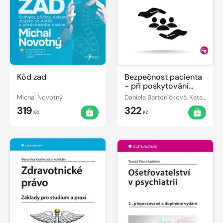
Kód zad
Bezpečnost pacienta
- při poskytování
ošetřovatelské péče
Michal Novotný
Daniela Bartoníčková, Katarína Žiaková
319
322
Kč
Kč