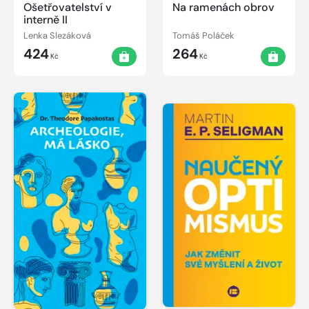
Ošetřovatelství v
Na ramenách obrov
interně II
Lenka Slezáková
Tomáš Poláček
424
264
Kč
Kč