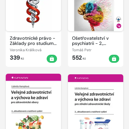
Zdravotnické právo -
Ošetřovatelství v
Základy pro studium
psychiatrii - 2.,
a praxi
přepracované a
Veronika Králíková
Tomáš Petr
doplněné vydání
339
552
Kč
Kč