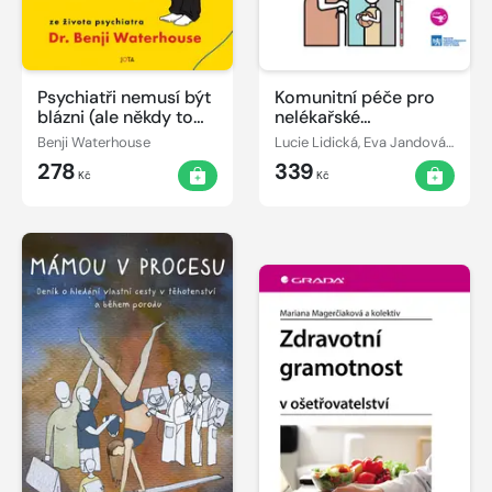
Psychiatři nemusí být
Komunitní péče pro
blázni (ale někdy to
nelékařské
pomůže)
zdravotnické obory
Benji Waterhouse
Lucie Lidická, Eva Jandová, Martina Dingová Šliková
278
339
Kč
Kč