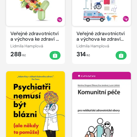
Veřejné zdravotnictví
Veřejné zdravotnictví
a výchova ke zdraví -
a výchova ke zdraví
pro zdravotnické
pro SZŠ
Lidmila Hamplová
Lidmila Hamplová
obory, 2.,
288
314
aktualizované a
Kč
Kč
rozšířené vydání