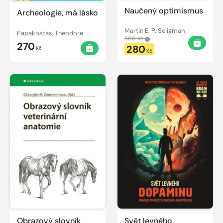
Naučený optimismus
Archeologie, má lásko
Martin E. P. Seligman
Papakostas, Theodore
300 Kč
270
280
Kč
Kč
Obrazový slovník
Svět levného