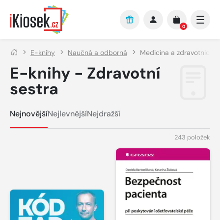
Přejít na hlavní obsah
0
E-knihy
Naučná a odborná
Medicína a zdravotnictví
E-knihy - Zdravotní
sestra
Nejnovější
Nejlevnější
Nejdražší
243 položek