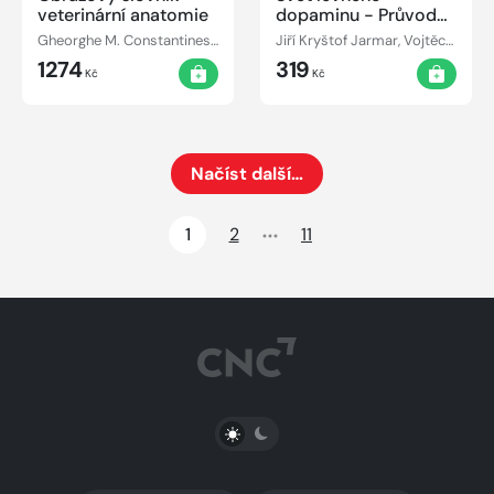
veterinární anatomie
dopaminu - Průvodce
pro přežití v době
Gheorghe M. Constantinescu
Jiří Kryštof Jarmar, Vojtěch Hlaváček
rychlého uspokojení
1274
319
Kč
Kč
Načíst další…
Načte dalších 24 položek na aktuální stránku
1
2
11
PŘEPNOUT SVĚTLÝ/TMAVÝ REŽIM