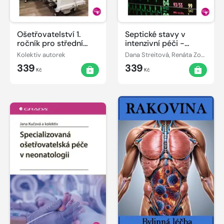
Ošetřovatelství 1.
Septické stavy v
ročník pro střední
intenzivní péči -
zdravotnické školy
ošetřovatelská péče,
Kolektiv autorek
Dana Streitová, Renáta Zoubková
2., rozšířené vydání
339
339
Kč
Kč