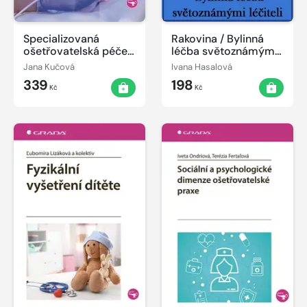
Specializovaná
Rakovina / Bylinná
ošetřovatelská péče
léčba světoznámými
v neonatologii
léčiteli
Jana Kučová
Ivana Hasalová
339
198
Kč
Kč