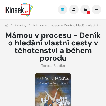
Přejít na hlavní obsah
0
E-knihy
Mámou v procesu - Deník o hledání vlastní ces
Mámou v procesu - Deník
o hledání vlastní cesty v
těhotenství a během
porodu
Tereza Sladká