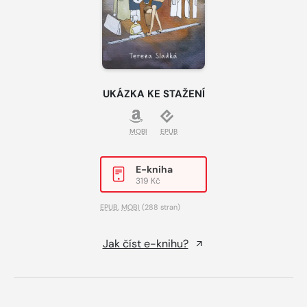
UKÁZKA KE STAŽENÍ
MOBI
EPUB
E-kniha
319 Kč
EPUB
,
MOBI
(288 stran)
Jak číst e-knihu?