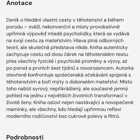
Anotace
Deník o hledání vlastní cesty v těhotenství a během
porodu – svěží, nekonvenční a místy provokativně
upřímná výpověď mladé psycholožky, která se vydává
na svoji cestu za mateřstvím. Hlava plná odborných
teorií, ale skutečná představa nikde. Kniha autenticky
zachycuje cestu od dvou čárek na těhotenském testu,
přes všechny fyzické i psychické proměny a výzvy, až
po porod a prvních šest týdnů s novorozencem. Autorka
otevřeně konfrontuje společenská očekávání spojená s
těhotenstvím a boří mýty o dokonalém mateřství. Místo
toho nabízí syrový, nepřikrášlený, ale současně jemný
pohled na jednu z největších životních transformací v
životě ženy. Kniha osloví nejen nastávající a novopečené
maminky, ale všechny, kdo hledají upřímnou reflexi
moderního rodičovství bez cukrové polevy a filtrů.
Podrobnosti