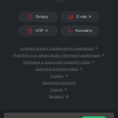
Dotazy
O nás
VOP
Kontakty
Autorská práva k publikovaným materiálům
Podmínky pro užívání služby informační společnosti
Informace o zpracování osobních údajů
Jednotná kontaktní místa
Cookies
Nastavení soukromí
Inzerce
Redakce
© 2026 Copyright
CZECH NEWS CENTER a.s.
a dodavatelé