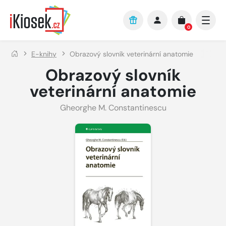
Přejít na hlavní obsah
0
E-knihy
Obrazový slovník veterinární anatomie
Obrazový slovník
veterinární anatomie
Gheorghe M. Constantinescu