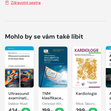
Zdravotní sestra
Mohlo by se vám také líbit
Ultrasound
TNM
Kardiologie
examination
klasifikace
of the
zhoubných
Dalibor Musil
Christian Wittekind, James D. Brierley, Mary K. Gospodarowicz
Miloš Táborský, Josef Kautzner, Aleš Linhart
lower limbs
novotvarů
424
199
299