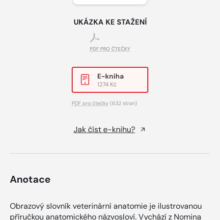
UKÁZKA KE STAŽENÍ
PDF PRO ČTEČKY
E-kniha
1274 Kč
PDF pro čtečky
(632 stran)
Jak číst e-knihu?
Anotace
Obrazový slovník veterinární anatomie je ilustrovanou
příručkou anatomického názvosloví. Vychází z Nomina