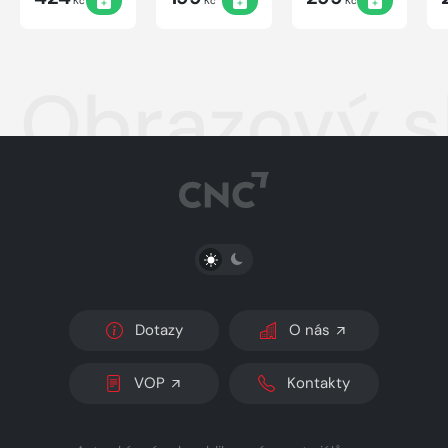
Kč
Kč
Kč
Obrazový sl
PŘEPNOUT SVĚTLÝ/TMAVÝ REŽIM
Dotazy
O nás
VOP
Kontakty