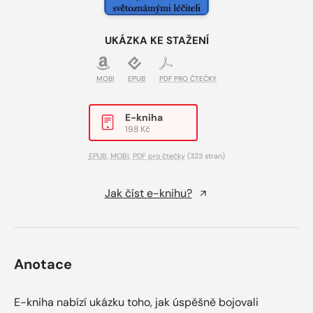
UKÁZKA KE STAŽENÍ
MOBI
EPUB
PDF PRO ČTEČKY
E-kniha
198 Kč
EPUB
,
MOBI
,
PDF pro čtečky
(323 stran)
Jak číst e-knihu?
Anotace
E-kniha nabízí ukázku toho, jak úspěšně bojovali