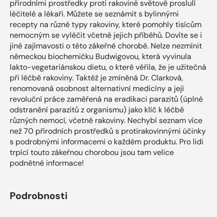
přírodními prostředky proti rakovině světově proslulí
léčitelé a lékaři. Můžete se seznámit s bylinnými
recepty na různé typy rakoviny, které pomohly tisícům
nemocným se vyléčit včetně jejich příběhů. Dovíte se i
jiné zajímavosti o této zákeřné chorobě. Nelze nezmínit
německou biochemičku Budwigovou, která vyvinula
lakto-vegetariánskou dietu, o které věřila, že je užitečná
při léčbě rakoviny. Taktéž je zmíněná Dr. Clarková,
renomovaná osobnost alternativní medicíny a její
revoluční práce zaměřená na eradikaci parazitů (úplné
odstranění parazitů z organismu) jako klíč k léčbě
různých nemocí, včetně rakoviny. Nechybí seznam více
než 70 přírodních prostředků s protirakovinnými účinky
s podrobnými informacemi o každém produktu. Pro lidi
trpící touto zákeřnou chorobou jsou tam velice
podnětné informace!
Podrobnosti