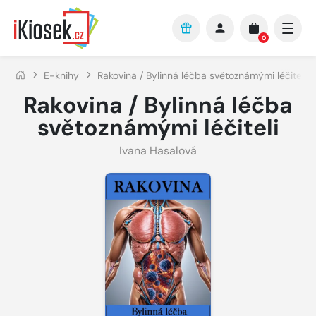
Přejít na hlavní obsah
0
E-knihy
Rakovina / Bylinná léčba světoznámými léčiteli
Rakovina / Bylinná léčba
světoznámými léčiteli
Ivana Hasalová