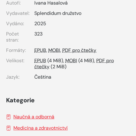
Autoři:
Ivana Hasalová
Vydavatel:
Splendidum družstvo
Vydáno:
2025
Počet
323
stran:
Formáty:
EPUB
,
MOBI
,
PDF pro čtečky
Velikost:
EPUB
(4 MiB),
MOBI
(4 MiB),
PDF pro
čtečky
(2 MiB)
Jazyk:
Čeština
Kategorie
Naučná a odborná
Medicína a zdravotnictví