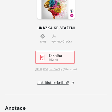
UKÁZKA KE STAŽENÍ
EPUB
PDF PRO ČTEČKY
E-kniha
552 Kč
EPUB
,
PDF pro čtečky
(384 stran)
Jak číst e-knihu?
Anotace