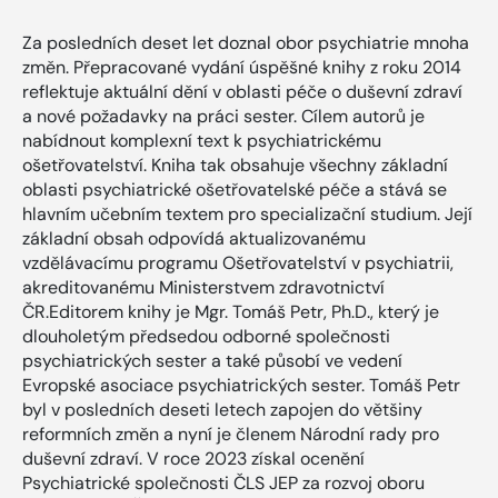
Za posledních deset let doznal obor psychiatrie mnoha
změn. Přepracované vydání úspěšné knihy z roku 2014
reflektuje aktuální dění v oblasti péče o duševní zdraví
a nové požadavky na práci sester. Cílem autorů je
nabídnout komplexní text k psychiatrickému
ošetřovatelství. Kniha tak obsahuje všechny základní
oblasti psychiatrické ošetřovatelské péče a stává se
hlavním učebním textem pro specializační studium. Její
základní obsah odpovídá aktualizovanému
vzdělávacímu programu Ošetřovatelství v psychiatrii,
akreditovanému Ministerstvem zdravotnictví
ČR.Editorem knihy je Mgr. Tomáš Petr, Ph.D., který je
dlouholetým předsedou odborné společnosti
psychiatrických sester a také působí ve vedení
Evropské asociace psychiatrických sester. Tomáš Petr
byl v posledních deseti letech zapojen do většiny
reformních změn a nyní je členem Národní rady pro
duševní zdraví. V roce 2023 získal ocenění
Psychiatrické společnosti ČLS JEP za rozvoj oboru