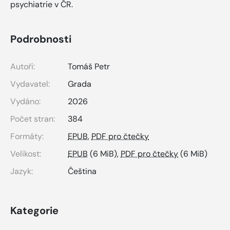
psychiatrie v ČR.
Podrobnosti
Autoři:
Tomáš Petr
Vydavatel:
Grada
Vydáno:
2026
Počet stran:
384
Formáty:
EPUB
,
PDF pro čtečky
Velikost:
EPUB
(6 MiB),
PDF pro čtečky
(6 MiB)
Jazyk:
Čeština
Kategorie