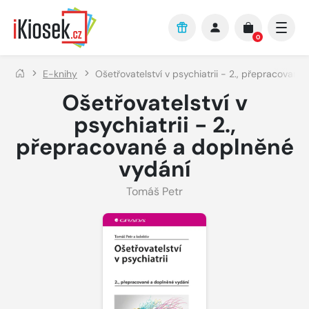
Přejít na hlavní obsah
0
E-knihy
Ošetřovatelství v psychiatrii - 2., přepracované
Ošetřovatelství v
psychiatrii - 2.,
přepracované a doplněné
vydání
Tomáš Petr