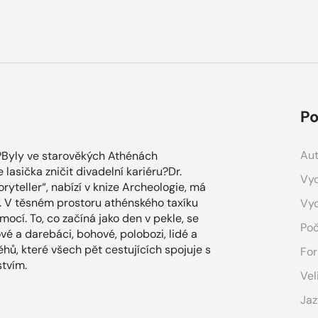
Po
Aut
a?Byly ve starověkých Athénách
lasička zničit divadelní kariéru?Dr.
Vyd
yteller“, nabízí v knize Archeologie, má
. V těsném prostoru athénského taxíku
Vy
mocí. To, co začíná jako den v pekle, se
Poč
vé a darebáci, bohové, polobozi, lidé a
hů, které všech pět cestujících spojuje s
For
stvím.
Vel
Jaz