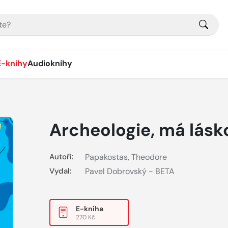
E-knihy
Audioknihy
Archeologie, má lásk
Autoři:
Papakostas, Theodore
Vydal:
Pavel Dobrovský - BETA
E-kniha
270 Kč