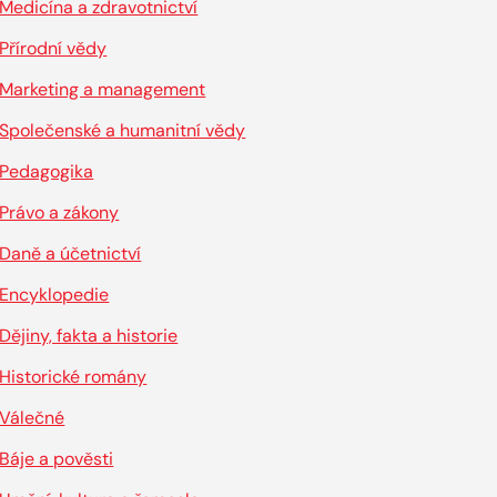
Medicína a zdravotnictví
Přírodní vědy
Marketing a management
Společenské a humanitní vědy
Pedagogika
Právo a zákony
Daně a účetnictví
Encyklopedie
Dějiny, fakta a historie
Historické romány
Válečné
Báje a pověsti