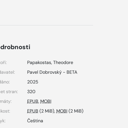
drobnosti
oři:
Papakostas, Theodore
avatel:
Pavel Dobrovský - BETA
dáno:
2025
et stran:
320
máty:
EPUB
,
MOBI
ikost:
EPUB
(2 MiB),
MOBI
(2 MiB)
yk:
Čeština