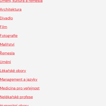
Umění, kultura a řemesla
Architektura
Divadlo
Film
Fotografie
Malířství
Řemesla
Umění
Lékařské obory
Management a jazyky
Medicína pro veřejnost
Nelékařské profese
Humanitní obory