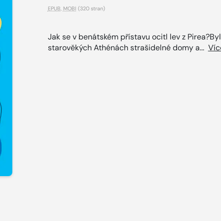
EPUB
,
MOBI
(320 stran)
Jak se v benátském přístavu ocitl lev z Pirea?By
starověkých Athénách strašidelné domy a...
Víc