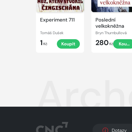
Experiment 711
Poslední
velkokněžna
Tomáš Dušek
Bryn Thurnbullová
1
280
Koupit
Koupi
Kč
Kč
Arch
Dotazy