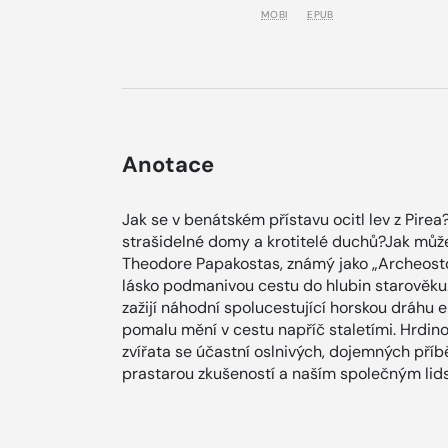
MOBI
EPUB
Anotace
Jak se v benátském přístavu ocitl lev z Pire
strašidelné domy a krotitelé duchů?Jak může 
Theodore Papakostas, známý jako „Archeostor
lásko podmanivou cestu do hlubin starověku
zažijí náhodní spolucestující horskou dráhu e
pomalu mění v cestu napříč staletími. Hrdino
zvířata se účastní oslnivých, dojemných příbě
prastarou zkušeností a naším společným lid