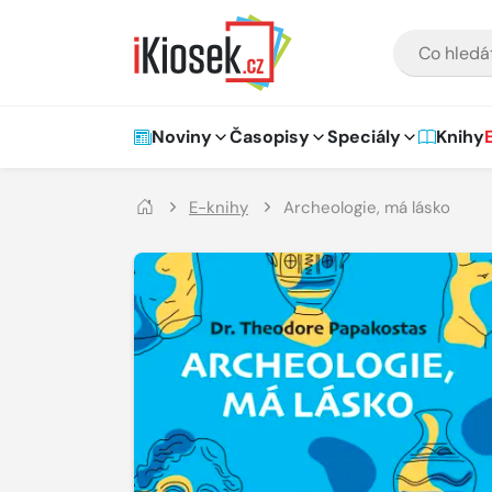
Přejít na hlavní obsah
VYHLEDÁVÁNÍ
Hlavní navigace
Noviny
Časopisy
Speciály
Knihy
E-knihy
Archeologie, má lásko