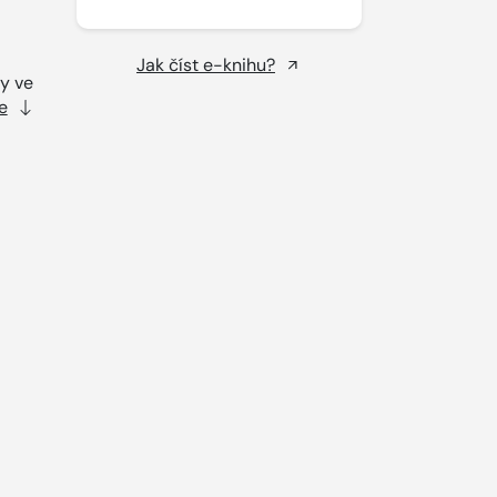
Jak číst e-knihu?
ly ve
e