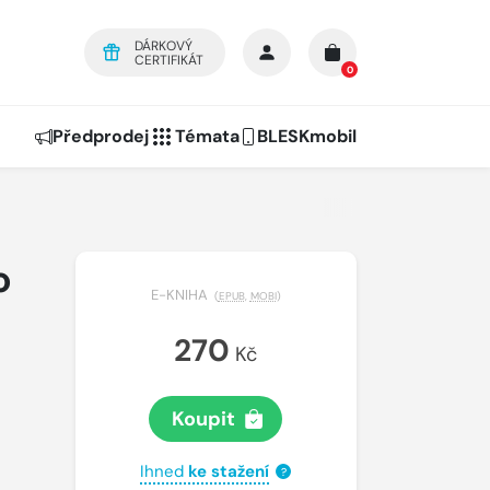
DÁRKOVÝ
CERTIFIKÁT
0
Předprodej
Témata
BLESKmobil
o
E-KNIHA
(
EPUB
,
MOBI
)
270
Kč
Koupit
Ihned
ke stažení
?