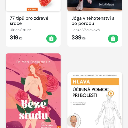
77 tipů pro zdravé
Jóga v těhotenství a
srdce
po porodu
Ulrich Strunz
Lenka Václavová
319
339
Kč
Kč