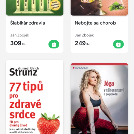
Šlabikár zdravia
Nebojte sa chorob
Ján Zbojek
Ján Zbojek
309
249
Kč
Kč