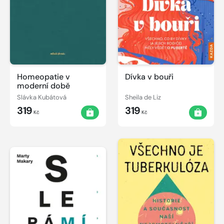
Homeopatie v
Dívka v bouři
moderní době
Slávka Kubátová
Sheila de Liz
319
319
Kč
Kč