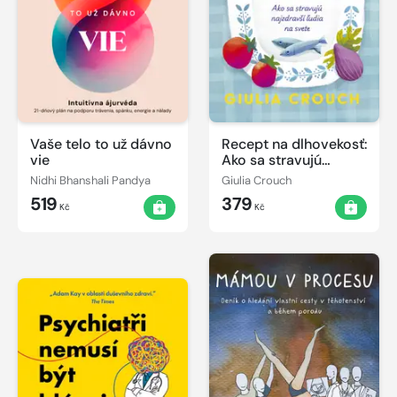
Vaše telo to už dávno
Recept na dlhovekosť:
vie
Ako sa stravujú
najzdravší ľudia na
Nidhi Bhanshali Pandya
Giulia Crouch
svete
519
379
Kč
Kč