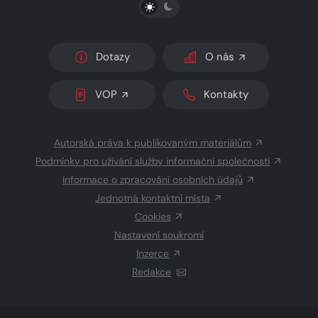
PŘEPNOUT SVĚTLÝ/TMAVÝ REŽIM
Dotazy
O nás
VOP
Kontakty
Autorská práva k publikovaným materiálům
Podmínky pro užívání služby informační společnosti
Informace o zpracování osobních údajů
Jednotná kontaktní místa
Cookies
Nastavení soukromí
Inzerce
Redakce