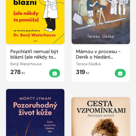
Psychiatři nemusí být
Mámou v procesu -
blázni (ale někdy to
Deník o hledání
pomůže)
vlastní cesty v
Benji Waterhouse
Tereza Sladká
těhotenství a během
278
319
porodu
Kč
Kč