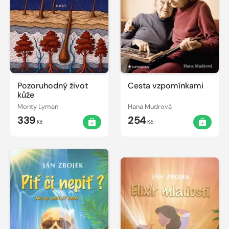
Pozoruhodný život
Cesta vzpomínkami
kůže
Monty Lyman
Hana Mudrová
339
254
Kč
Kč