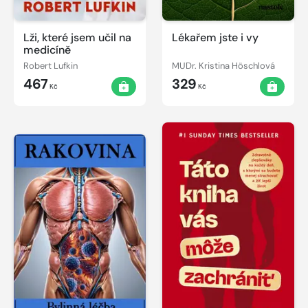
Lži, které jsem učil na
Lékařem jste i vy
medicíně
Robert Lufkin
MUDr. Kristina Höschlová
467
329
Kč
Kč