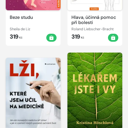
Beze studu
Hlava, účinná pomoc
při bolesti
Sheila de Liz
Roland Liebscher-Bracht
319
319
Kč
Kč