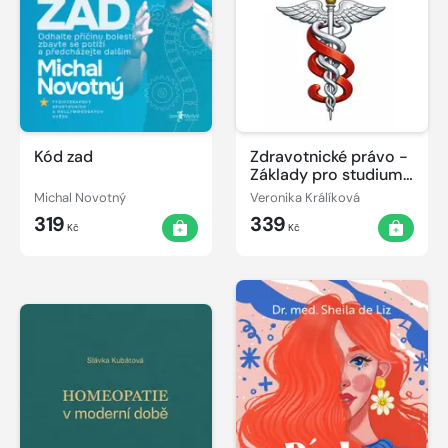
Kód zad
Zdravotnické právo -
Základy pro studium
a praxi
Michal Novotný
Veronika Králíková
319
339
Kč
Kč