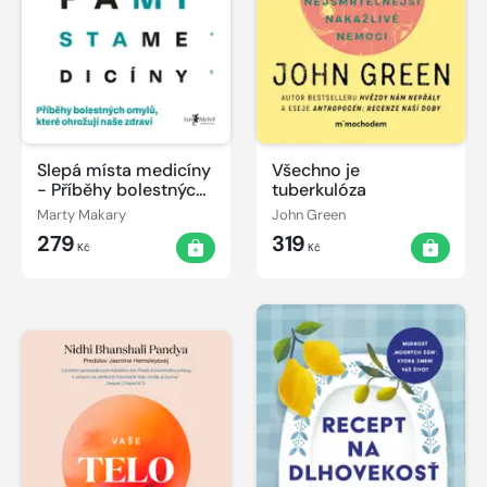
Slepá místa medicíny
Všechno je
- Příběhy bolestných
tuberkulóza
omylů, které ohrožují
Marty Makary
John Green
naše zdraví
279
319
Kč
Kč