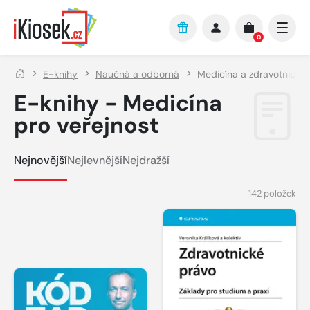
Přejít na hlavní obsah
0
E-knihy
Naučná a odborná
Medicína a zdravotnictví
E-knihy - Medicína
pro veřejnost
Nejnovější
Nejlevnější
Nejdražší
142 položek