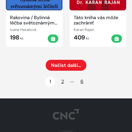
Rakovina / Bylinná
Táto kniha vás môže
léčba světoznámými
zachrániť
léčiteli
Ivana Hasalová
Karan Rajan
198
409
Kč
Kč
Načíst další…
Načte dalších 24 položek na aktuální stránku
1
2
6