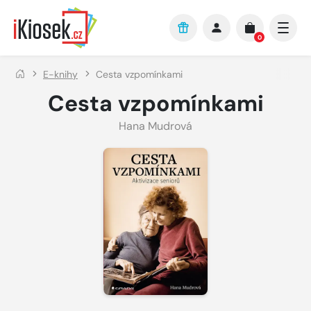
Přejít na hlavní obsah
0
E-knihy
Cesta vzpomínkami
Cesta vzpomínkami
Hana Mudrová