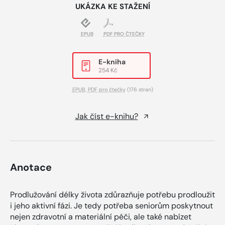
UKÁZKA KE STAŽENÍ
EPUB
PDF PRO ČTEČKY
E-kniha
254 Kč
EPUB
,
PDF pro čtečky
(176 stran)
Jak číst e-knihu?
Anotace
Prodlužování délky života zdůrazňuje potřebu prodloužit
i jeho aktivní fázi. Je tedy potřeba seniorům poskytnout
nejen zdravotní a materiální péči, ale také nabízet