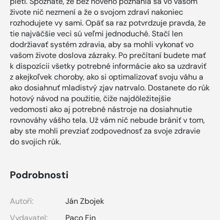
pleti. Spoznáte, že bez nového poznania sa vo vašom
živote nič nezmení a že o svojom zdraví nakoniec
rozhodujete vy sami. Opäť sa raz potvrdzuje pravda, že
tie najväčšie veci sú veľmi jednoduché. Stačí len
dodržiavať systém zdravia, aby sa mohli vykonať vo
vašom živote doslova zázraky. Po prečítaní budete mať
k dispozícii všetky potrebné informácie ako sa uzdraviť
z akejkoľvek choroby, ako si optimalizovať svoju váhu a
ako dosiahnuť mladistvý zjav natrvalo. Dostanete do rúk
hotový návod na použitie, čiže najdôležitejšie
vedomosti ako aj potrebné nástroje na dosiahnutie
rovnováhy vášho tela. Už vám nič nebude brániť v tom,
aby ste mohli prevziať zodpovednosť za svoje zdravie
do svojich rúk.
Podrobnosti
Autoři:
Ján Zbojek
Vydavatel:
Paco Fin