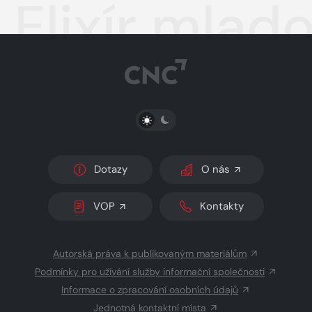
Elixír mlado
PŘEPNOUT SVĚTLÝ/TMAVÝ REŽIM
Dotazy
O nás
VOP
Kontakty
Autorská práva k publikovaným materiálům
Podmínky pro užívání služby informační společnosti
Informace o zpracování osobních údajů
Jednotná kontaktní místa