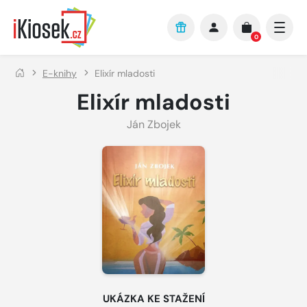
Přejít na hlavní obsah
0
E-knihy
Elixír mladosti
Elixír mladosti
Ján Zbojek
UKÁZKA KE STAŽENÍ