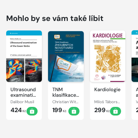
Mohlo by se vám také líbit
Ultrasound
TNM
Kardiologie
examination
klasifikace
of the
zhoubných
Dalibor Musil
Christian Wittekind, James D. Brierley, Mary K. Gospodarowicz
Miloš Táborský, Josef Kautzner, Aleš Linhart
lower limbs
novotvarů
424
199
299
Kč
Kč
Kč