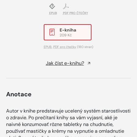
EPUB
PDF PRO ČTEČKY
E-kniha
209 Kč
EPUB
,
PDF pro čtečky
(180 stran)
Jak číst e-knihu?
Anotace
Autor v knihe predstavuje ucelený systém starostlivosti
o zdravie. Po prečítaní knihy sa vám vyjasní, aké je
naivné konzumovať rôzne tabletky na chudnutie,
používať mastičky a krémy na vypnutie a omladnutie