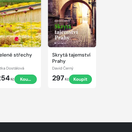
elené střechy
Skrytá tajemství
Prahy
itka Dostálová
David Černý
254
297
Koupit
Koupit
Kč
Kč