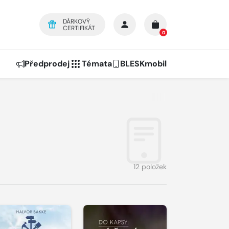
DÁRKOVÝ
CERTIFIKÁT
0
Předprodej
Témata
BLESKmobil
12 položek