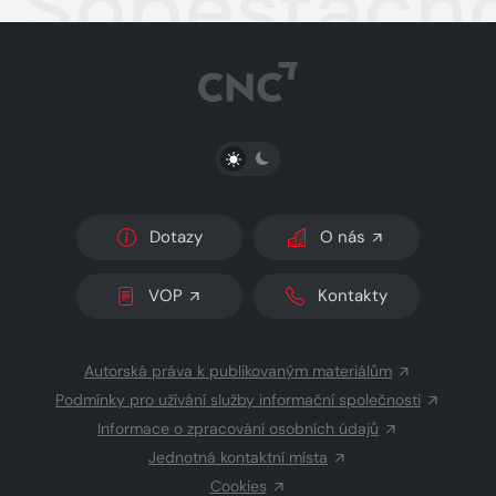
Soběstačn
PŘEPNOUT SVĚTLÝ/TMAVÝ REŽIM
Dotazy
O nás
VOP
Kontakty
Autorská práva k publikovaným materiálům
Podmínky pro užívání služby informační společnosti
Informace o zpracování osobních údajů
Jednotná kontaktní místa
Cookies