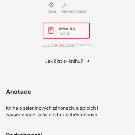
EPUB
PDF PRO ČTEČKY
E-kniha
424 Kč
EPUB
,
PDF pro čtečky
(304 stran)
Jak číst e-knihu?
Anotace
Kniha o zeleninových záhonech, slepicích i
zavařeninách: vaše cesta k soběstačnosti!
Podrobnosti