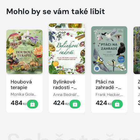
Mohlo by se vám také líbit
Houbová
Bylinkové
Ptáci na
terapie
radosti -
zahradě -
Jak se cítit
Praktický
Monika Golasovská
Anna Bednářová
Frank Hecker, Katrin Heckerová
J
dobře za
průvodce
484
424
424
pomoci
ptačím
Kč
Kč
Kč
darů
světem
přírody po
celý rok