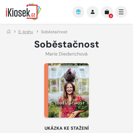
Přejít na hlavní obsah
0
E-knihy
Soběstačnost
Soběstačnost
Marie Diederichová
UKÁZKA KE STAŽENÍ