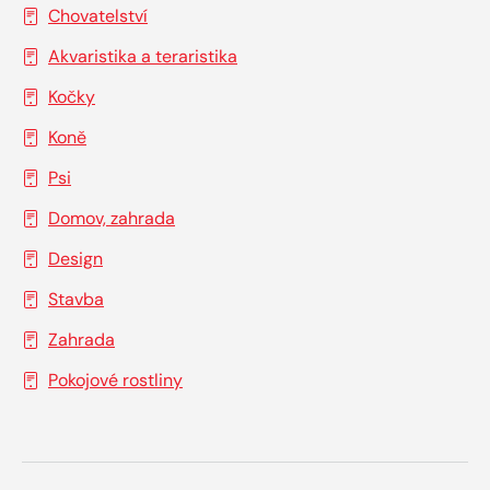
Chovatelství
Akvaristika a teraristika
Kočky
Koně
Psi
Domov, zahrada
Design
Stavba
Zahrada
Pokojové rostliny