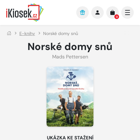
Přejít na hlavní obsah
0
E-knihy
Norské domy snů
Norské domy snů
Mads Pettersen
UKÁZKA KE STAŽENÍ