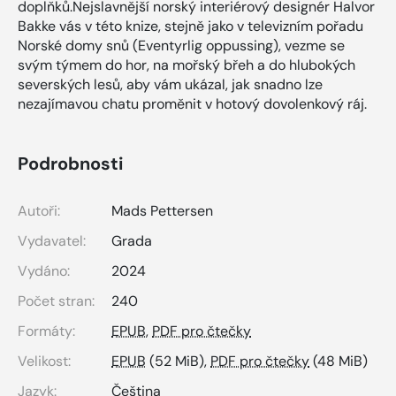
doplňků.Nejslavnější norský interiérový designér Halvor
Bakke vás v této knize, stejně jako v televizním pořadu
Norské domy snů (Eventyrlig oppussing), vezme se
svým týmem do hor, na mořský břeh a do hlubokých
severských lesů, aby vám ukázal, jak snadno lze
nezajímavou chatu proměnit v hotový dovolenkový ráj.
Podrobnosti
Autoři:
Mads Pettersen
Vydavatel:
Grada
Vydáno:
2024
Počet stran:
240
Formáty:
EPUB
,
PDF pro čtečky
Velikost:
EPUB
(52 MiB),
PDF pro čtečky
(48 MiB)
Jazyk:
Čeština