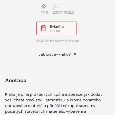
EPUB
PDF PRO ČTEČKY
E-kniha
594 Kč
EPUB
,
PDF pro čtečky
(240 stran)
Jak číst e-knihu?
Anotace
Kniha je plná praktických tipů a inspirace, jak dodat
vaší chatě nový styl i atmosféru, a kromě bohatého
obrazového materiálu přináší i nákupní seznamy
použitých stavebních materiálů, vybavení a