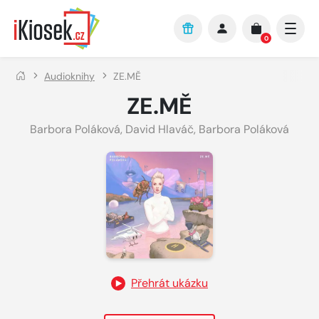
Přejít na hlavní obsah
0
Audioknihy
ZE.MĚ
ZE.MĚ
Barbora Poláková
,
David Hlaváč
,
Barbora Poláková
Přehrát ukázku