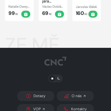
jara...
Natalie Oweyssi
Václav Dobiáš, Julius Fučík, Vilém Kyral, Václav Vačkář, František Jánský, Rudolf Urbanec
Jaroslav Bálek
99
69
160
Kč
Kč
Kč
ZE.MĚ
PŘEPNOUT SVĚTLÝ/TMAVÝ REŽIM
Dotazy
O nás
VOP
Kontakty