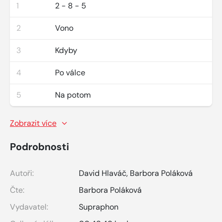
1
2 - 8 - 5
2
Vono
3
Kdyby
4
Po válce
5
Na potom
Zobrazit více
Podrobnosti
Autoři:
David Hlaváč
,
Barbora Poláková
Čte:
Barbora Poláková
Vydavatel:
Supraphon