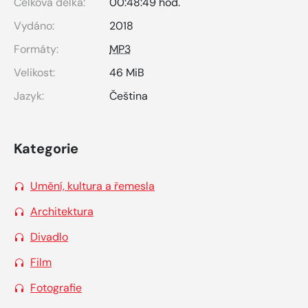
Celková délka:
00:48:49 hod.
Vydáno:
2018
Formáty:
MP3
Velikost:
46 MiB
Jazyk:
Čeština
Kategorie
Umění, kultura a řemesla
Architektura
Divadlo
Film
Fotografie