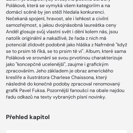
Polákové, která se vymyká všem kategoriím a na
domácí scéně by jen stěží hledala konkurenci.
Nečekaná spojení, hravost, ale i lehkost a civilní
samozřejmost, s jakou dvojnásobná laureátka ceny
Anděl glosuje svůj vlastní svět i dění kolem nás, jsou
natolik originální a nakažlivé, že řada z nich má
potenciál zlidovět podobně jako hláška z Nafrněné "když
se to prsim tě říká, se to prsim tě ví". Album, které sama
Poláková ve srovnání se svou prvotinou charakterizuje
jako "koncepčně ucelenější", zaujme i grafickým
zpracováním. Jeho základem je obraz amerického
kreslíře a ilustrátora Charlese Chaissona, který
následně do konečné podoby zpracoval renomovaný
grafik Pavel Fuksa. Pozornější fanoušci na obale najdou
řadu odkazů na texty vybraných písní novinky.
Přehled kapitol