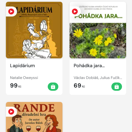
Lapidárium
Pohádka jara...
Natalie Oweyssi
Václav Dobiáš, Julius Fučík, Vilém Kyral, Václav Vačkář, František Jánský, Rudolf Urbanec
99
69
Kč
Kč