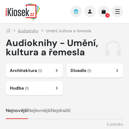
Přejít na hlavní obsah
0
Audioknihy
Umění, kultura a řemesla
Audioknihy - Umění,
kultura a řemesla
Architektura
Divadlo
(1)
(1)
Hudba
(1)
Nejnovější
Nejlevnější
Nejdražší
3 položky