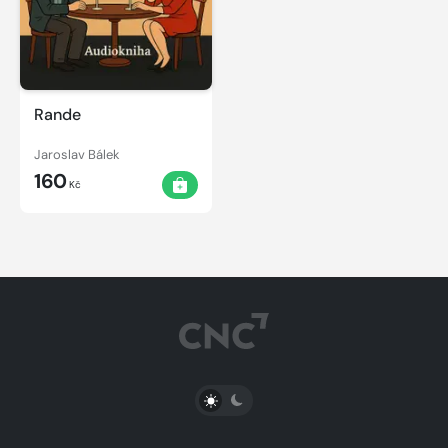
Rande
Jaroslav Bálek
160
Kč
PŘEPNOUT SVĚTLÝ/TMAVÝ REŽIM