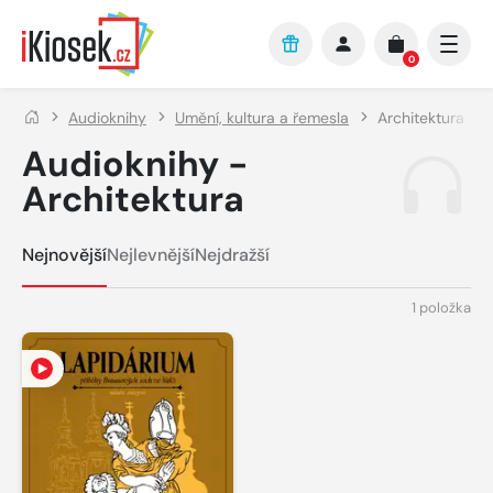
Přejít na hlavní obsah
0
Audioknihy
Umění, kultura a řemesla
Architektura
Audioknihy -
Architektura
Nejnovější
Nejlevnější
Nejdražší
1 položka