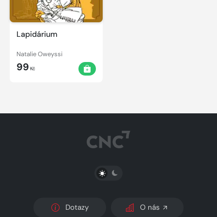
Lapidárium
Natalie Oweyssi
99
Kč
PŘEPNOUT SVĚTLÝ/TMAVÝ REŽIM
Dotazy
O nás