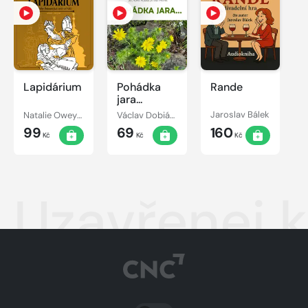
Lapidárium
Pohádka
Rande
jara...
Natalie Oweyssi
Václav Dobiáš, Julius Fučík, Vilém Kyral, Václav Vačkář, František Jánský, Rudolf Urbanec
Jaroslav Bálek
99
69
160
Kč
Kč
Kč
Uzavřenej 