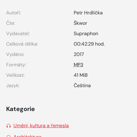
Autoři:
Petr Hrdlička
Čte:
Škwor
Vydavatel:
Supraphon
Celková délka:
00:42:29 hod.
Vydáno:
2017
Formáty:
MP3
Velikost:
41 MiB
Jazyk:
Čeština
Kategorie
Umění, kultura a řemesla
Architektura