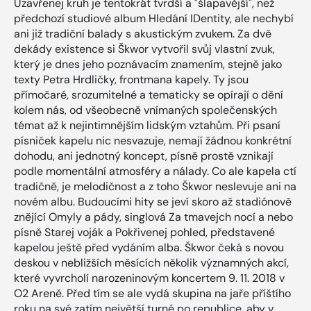
Uzavřenej kruh je tentokrát tvrdší a "šlapavější", než
předchozí studiové album Hledání IDentity, ale nechybí
ani již tradiční balady s akustickým zvukem. Za dvě
dekády existence si Škwor vytvořil svůj vlastní zvuk,
který je dnes jeho poznávacím znamením, stejně jako
texty Petra Hrdličky, frontmana kapely. Ty jsou
přímočaré, srozumitelné a tematicky se opírají o dění
kolem nás, od všeobecně vnímaných společenských
témat až k nejintimnějším lidským vztahům. Při psaní
písniček kapelu nic nesvazuje, nemají žádnou konkrétní
dohodu, ani jednotný koncept, písně prostě vznikají
podle momentální atmosféry a nálady. Co ale kapela ctí
tradičně, je melodičnost a z toho Škwor neslevuje ani na
novém albu. Budoucími hity se jeví skoro až stadiónově
znějící Omyly a pády, singlová Za tmavejch nocí a nebo
písně Starej voják a Pokřivenej pohled, představené
kapelou ještě před vydáním alba. Škwor čeká s novou
deskou v nebližších měsících několik významných akcí,
které vyvrcholí narozeninovým koncertem 9. 11. 2018 v
O2 Areně. Před tím se ale vydá skupina na jaře příštího
roku na své zatím největší turné po republice, aby v