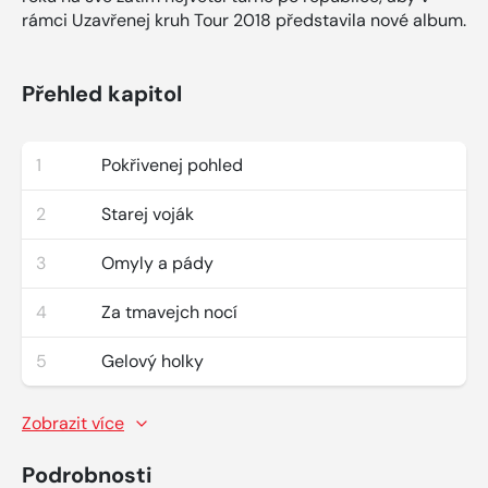
rámci Uzavřenej kruh Tour 2018 představila nové album.
Přehled kapitol
1
Pokřivenej pohled
2
Starej voják
3
Omyly a pády
4
Za tmavejch nocí
5
Gelový holky
Zobrazit více
Podrobnosti