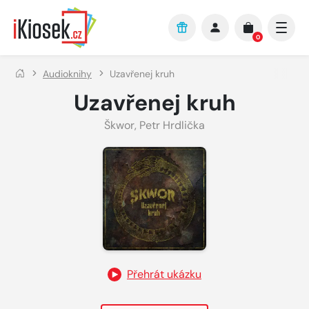
Přejít na hlavní obsah
0
Audioknihy
Uzavřenej kruh
Uzavřenej kruh
Škwor
,
Petr Hrdlička
Přehrát ukázku