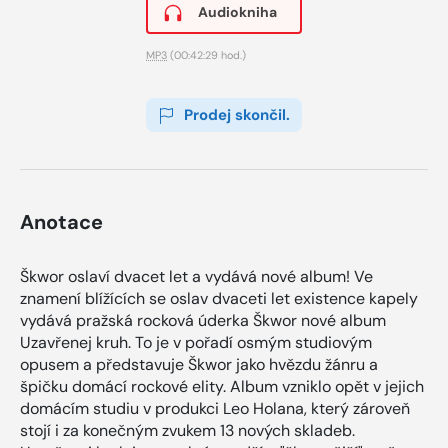
Audiokniha
MP3
(00:42:29 hod.)
Prodej skončil.
Anotace
Škwor oslaví dvacet let a vydává nové album! Ve
znamení blížících se oslav dvaceti let existence kapely
vydává pražská rocková úderka Škwor nové album
Uzavřenej kruh. To je v pořadí osmým studiovým
opusem a představuje Škwor jako hvězdu žánru a
špičku domácí rockové elity. Album vzniklo opět v jejich
domácím studiu v produkci Leo Holana, který zároveň
stojí i za konečným zvukem 13 nových skladeb.