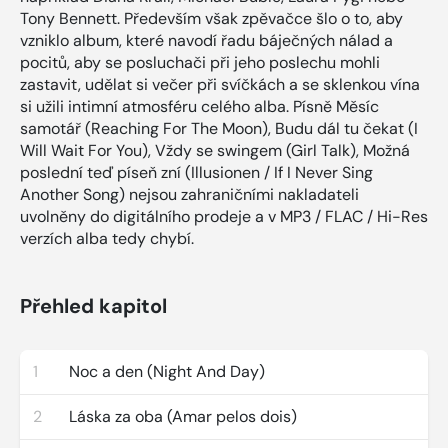
Tony Bennett. Především však zpěvačce šlo o to, aby
vzniklo album, které navodí řadu báječných nálad a
pocitů, aby se posluchači při jeho poslechu mohli
zastavit, udělat si večer při svíčkách a se sklenkou vína
si užili intimní atmosféru celého alba. Písně Měsíc
samotář (Reaching For The Moon), Budu dál tu čekat (I
Will Wait For You), Vždy se swingem (Girl Talk), Možná
poslední teď píseň zní (Illusionen / If I Never Sing
Another Song) nejsou zahraničními nakladateli
uvolněny do digitálního prodeje a v MP3 / FLAC / Hi-Res
verzích alba tedy chybí.
Přehled kapitol
1
Noc a den (Night And Day)
2
Láska za oba (Amar pelos dois)