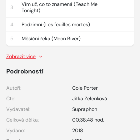
Vím už, co to znamená (Teach Me
3
Tonight)
4
Podzimní (Les feuilles mortes)
5
Měsíční řeka (Moon River)
Zobrazit více
Podrobnosti
Autoři:
Cole Porter
Čte:
Jitka Zelenková
Vydavatel:
Supraphon
Celková délka:
00:38:48 hod.
Vydáno:
2018