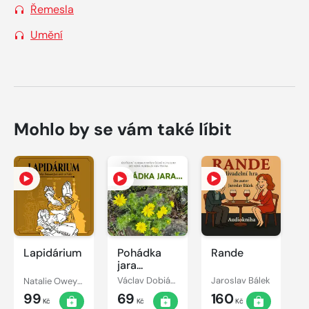
Řemesla
Umění
Mohlo by se vám také líbit
Lapidárium
Pohádka
Rande
jara...
Natalie Oweyssi
Václav Dobiáš, Julius Fučík, Vilém Kyral, Václav Vačkář, František Jánský, Rudolf Urbanec
Jaroslav Bálek
99
69
160
Kč
Kč
Kč