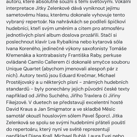
autorů, které absolutně souzní s těmi světovými. Vokální
interpretace Jitky Zelenkové dává vyniknout jejímu
sametovému hlasu, kterému dokonale vyhovuje tento
vybraný repertoár. Na nahrávkách se podíleli špičkoví
hudebníci, kteří svým uměním a citem pro atmosféru
jednotlivých písní album doslova prozářili. Stačí si
poslechnout klavír Lva Rybalkina nebo kytarová sóla
Ivana Koreného, jedinečné výkony saxofonisty Tomáše
Křemenáka a kontrabasisty Františka Raby, perkuse
ovládané Camilo Callerem či dokonalé smyčce souboru
Unique Quartet (abychom jmenovali alespoň pár z
nich). Autory textů jsou Eduard Krečmar, Michael
Prostějovský a u některých písní - známých hudebních
standardů - byly ponechány jejich původní české texty
například od Jiřího Suchého, Jiřího Traxlera či Jiřiny
Fikejzové. V duetech se představují excelentní hosté
David Kraus a Jan Smigmator a ve skladbě Měsíc
samotář okouzlí houslovým sólem Pavel Šporcl. Jitka
Zelenková se spolu se svými hudebními přáteli pouští
do repertoáru, který nyní ve světě reprezentují
například Diana Krall, Michael Bublé, Laura Fygi nebo