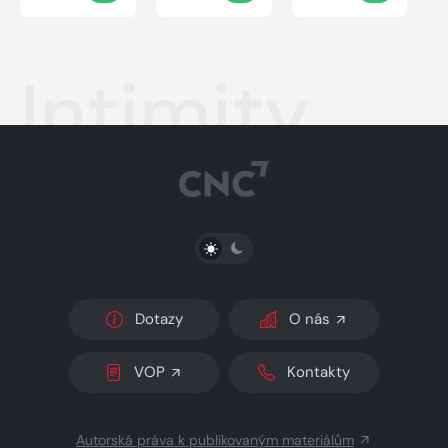
Intimity
PŘEPNOUT SVĚTLÝ/TMAVÝ REŽIM
Dotazy
O nás
VOP
Kontakty
Autorská práva k publikovaným materiálům