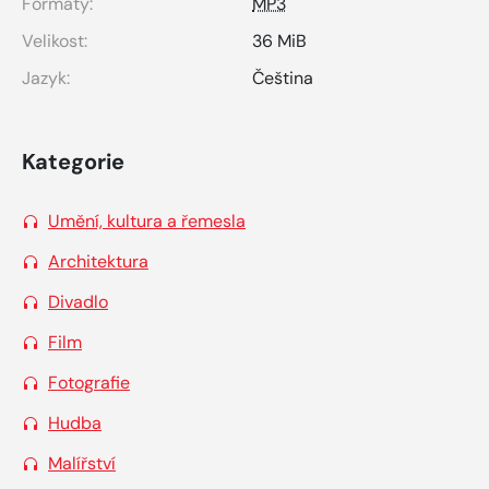
Formáty:
MP3
Velikost:
36 MiB
Jazyk:
Čeština
Kategorie
Umění, kultura a řemesla
Architektura
Divadlo
Film
Fotografie
Hudba
Malířství