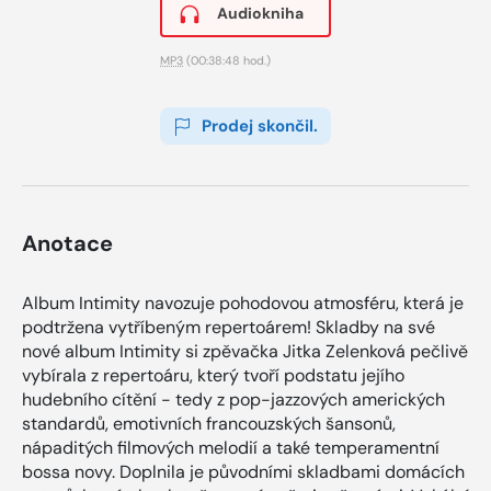
Audiokniha
MP3
(00:38:48 hod.)
Prodej skončil.
Anotace
Album Intimity navozuje pohodovou atmosféru, která je
podtržena vytříbeným repertoárem! Skladby na své
nové album Intimity si zpěvačka Jitka Zelenková pečlivě
vybírala z repertoáru, který tvoří podstatu jejího
hudebního cítění - tedy z pop-jazzových amerických
standardů, emotivních francouzských šansonů,
nápaditých filmových melodií a také temperamentní
bossa novy. Doplnila je původními skladbami domácích