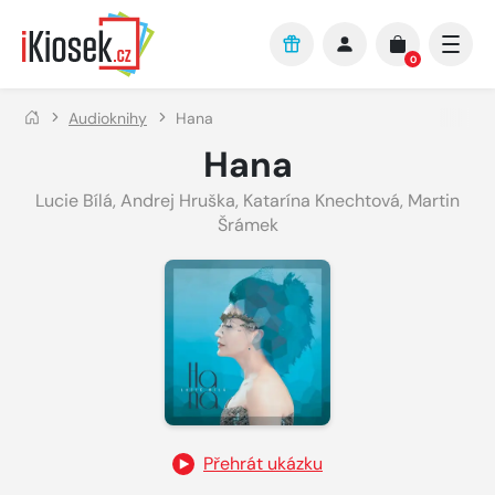
Přejít na hlavní obsah
0
Audioknihy
Hana
Hana
Lucie Bílá
,
Andrej Hruška
,
Katarína Knechtová
,
Martin
Šrámek
Přehrát ukázku