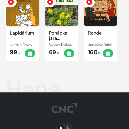
Lapidárium
Pohádka
Rande
jara...
Natalie Oweyssi
Václav Dobiáš, Julius Fučík, Vilém Kyral, Václav Vačkář, František Jánský, Rudolf Urbanec
Jaroslav Bálek
99
69
160
Kč
Kč
Kč
Hana
PŘEPNOUT SVĚTLÝ/TMAVÝ REŽIM