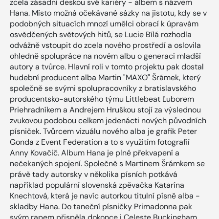
zcela zásadní deskou své kariéry - albem s názvem
Hana. Místo možná očekávané sázky na jistotu, kdy se v
podobných situacích mnozí umělci obrací k úpravám
osvědčených světových hitů, se Lucie Bílá rozhodla
odvážně vstoupit do zcela nového prostředí a oslovila
ohledně spolupráce na novém albu o generaci mladší
autory a tvůrce. Hlavní roli v tomto projektu pak dostal
hudební producent alba Martin "MAXO" Šrámek, který
společně se svými spolupracovníky z bratislavského
producentsko-autorského týmu Littlebeat Ľuborem
Priehradníkem a Andrejem Hruškou stojí za výslednou
zvukovou podobou celkem jedenácti nových původních
písniček. Tvůrcem vizuálu nového alba je grafik Peter
Gonda z Event Federation a to s využitím fotografií
Anny Kovačič. Album Hana je plné překvapení a
nečekaných spojení. Společně s Martinem Šrámkem se
právě tady autorsky v několika písních potkává
například populární slovenská zpěvačka Katarína
Knechtová, která je navíc autorkou titulní písně alba -
skladby Hana. Do taneční písničky Primadonna pak
svým rapem přispěla dokonce i Celeste Buckingham.