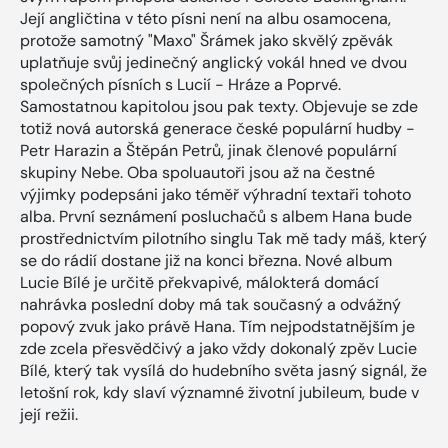
Její angličtina v této písni není na albu osamocena,
protože samotný "Maxo" Šrámek jako skvělý zpěvák
uplatňuje svůj jedinečný anglický vokál hned ve dvou
společných písních s Lucií - Hráze a Poprvé.
Samostatnou kapitolou jsou pak texty. Objevuje se zde
totiž nová autorská generace české populární hudby -
Petr Harazin a Štěpán Petrů, jinak členové populární
skupiny Nebe. Oba spoluautoři jsou až na čestné
výjimky podepsáni jako téměř výhradní textaři tohoto
alba. První seznámení posluchačů s albem Hana bude
prostřednictvím pilotního singlu Tak mě tady máš, který
se do rádií dostane již na konci března. Nové album
Lucie Bílé je určitě překvapivé, málokterá domácí
nahrávka poslední doby má tak současný a odvážný
popový zvuk jako právě Hana. Tím nejpodstatnějším je
zde zcela přesvědčivý a jako vždy dokonalý zpěv Lucie
Bílé, který tak vysílá do hudebního světa jasný signál, že
letošní rok, kdy slaví významné životní jubileum, bude v
její režii.