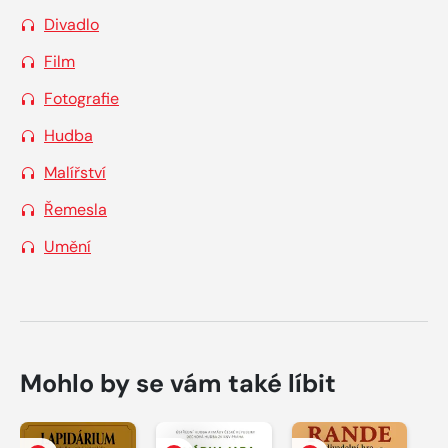
Divadlo
Film
Fotografie
Hudba
Malířství
Řemesla
Umění
Mohlo by se vám také líbit