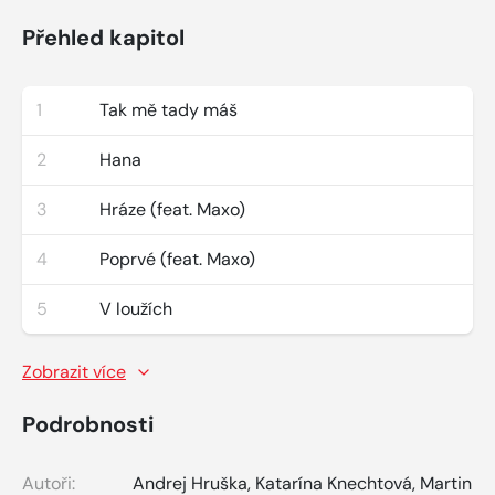
Přehled kapitol
1
Tak mě tady máš
2
Hana
3
Hráze (feat. Maxo)
4
Poprvé (feat. Maxo)
5
V loužích
Zobrazit více
Podrobnosti
Autoři:
Andrej Hruška
,
Katarína Knechtová
,
Martin