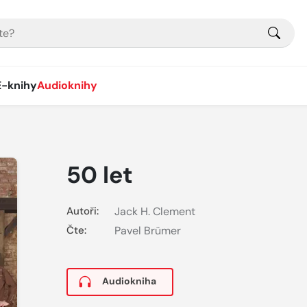
E-knihy
Audioknihy
50 let
Autoři:
Jack H. Clement
Čte:
Pavel Brümer
Audiokniha