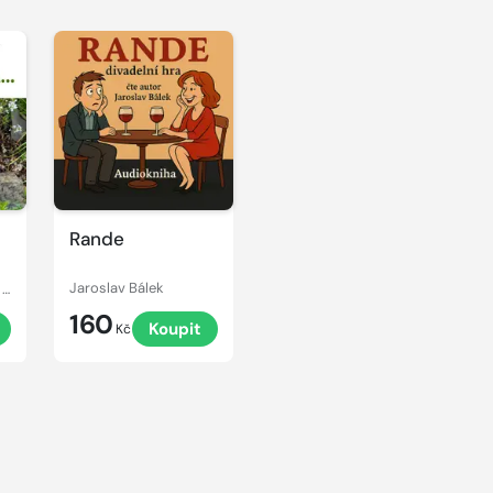
Rande
Václav Dobiáš, Julius Fučík, Vilém Kyral, Václav Vačkář, František Jánský, Rudolf Urbanec
Jaroslav Bálek
160
Koupit
Kč