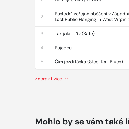
Poslední veřejné oběšení v Západní 
2
Last Public Hanging In West Virgini
3
Tak jako dřív (Kate)
4
Pojedou
5
Čím jezdí láska (Steel Rail Blues)
Zobrazit více
Mohlo by se vám také l