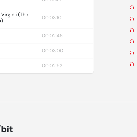
Virginii (The
00:03:10
a)
00:02:46
00:03:00
00:02:52
íbit