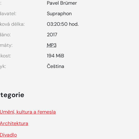
:
Pavel Brümer
avatel:
Supraphon
ková délka:
03:20:50 hod.
dáno:
2017
máty:
MP3
ikost:
194 MiB
yk:
Čeština
tegorie
Umění, kultura a řemesla
Architektura
Divadlo