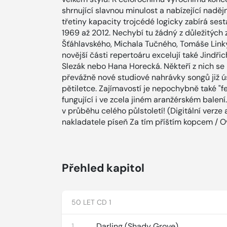
shrnující slavnou minulost a nabízející nad
třetiny kapacity trojcédé logicky zabírá ses
1969 až 2012. Nechybí tu žádný z důležitých 
Šťáhlavského, Michala Tučného, Tomáše Link
novější části repertoáru excelují také Jindři
Slezák nebo Hana Horecká. Někteří z nich se p
převážně nové studiové nahrávky songů již 
pětiletce. Zajímavostí je nepochybně také "f
fungující i ve zcela jiném aranžérském balení
v průběhu celého půlstoletí! (Digitální verze
nakladatele píseň Za tím příštím kopcem / Ov
Přehled kapitol
50 LET CD 1
1
Darling (Shady Grove)