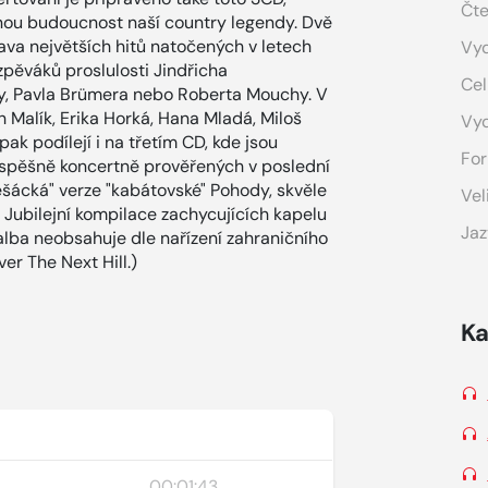
Čte
ějnou budoucnost naší country legendy. Dvě
tava největších hitů natočených v letech
Vyd
zpěváků proslulosti Jindřicha
Cel
y, Pavla Brümera nebo Roberta Mouchy. V
ch Malík, Erika Horká, Hana Mladá, Miloš
Vy
ak podílejí i na třetím CD, kde jsou
For
úspěšně koncertně prověřených v poslední
ešácká" verze "kabátovské" Pohody, skvěle
Vel
. Jubilejní kompilace zachycujících kapelu
Jaz
 alba neobsahuje dle nařízení zahraničního
er The Next Hill.)
Ka
00:01:43