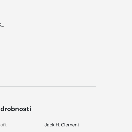
...
drobnosti
oři:
Jack H. Clement