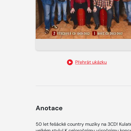
Přehrát ukázku
Anotace
50 let fešácké country muziky na 3CD! Kulat
velkém stylu! K celoročnímu výročnímu konce