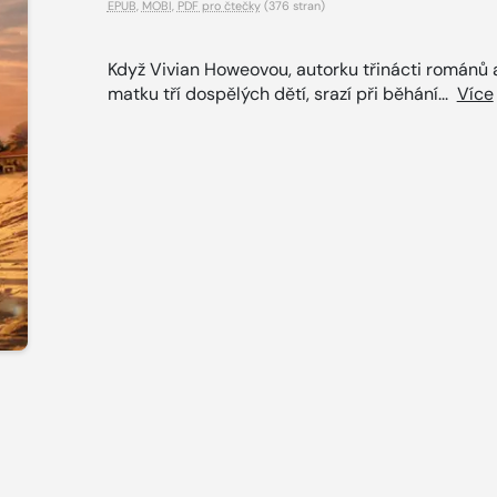
EPUB
,
MOBI
,
PDF pro čtečky
(376 stran)
Když Vivian Howeovou, autorku třinácti románů 
matku tří dospělých dětí, srazí při běhání...
Více