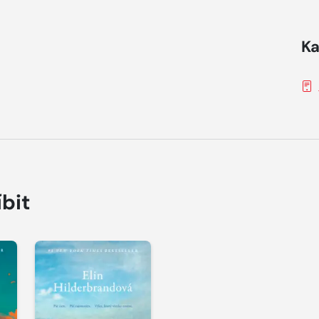
Ka
íbit