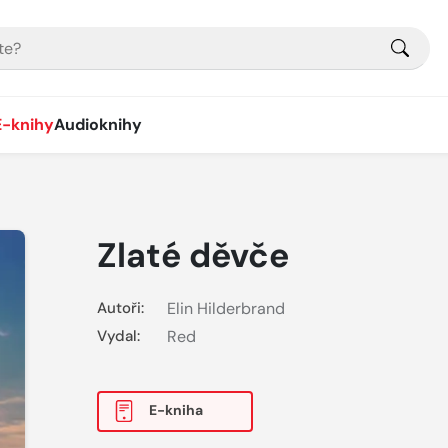
E-knihy
Audioknihy
Zlaté děvče
Autoři:
Elin Hilderbrand
Vydal:
Red
E-kniha