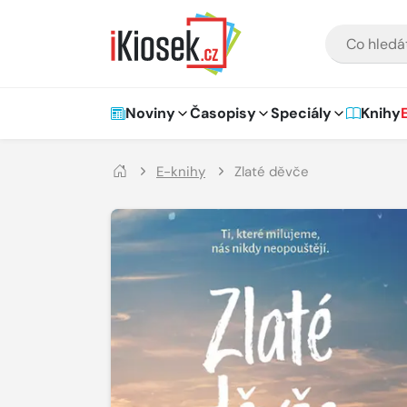
Přejít na hlavní obsah
VYHLEDÁVÁNÍ
Hlavní navigace
Noviny
Časopisy
Speciály
Knihy
E-knihy
Zlaté děvče