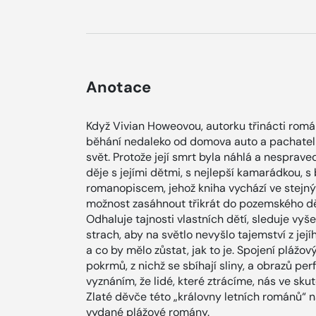
Anotace
Když Vivian Howeovou, autorku třinácti román
běhání nedaleko od domova auto a pachatel 
svět. Protože její smrt byla náhlá a nesprave
děje s jejími dětmi, s nejlepší kamarádkou,
romanopiscem, jehož kniha vychází ve stejný 
možnost zasáhnout třikrát do pozemského dění
Odhaluje tajnosti vlastních dětí, sleduje vyš
strach, aby na světlo nevyšlo tajemství z jej
a co by mělo zůstat, jak to je. Spojení plážo
pokrmů, z nichž se sbíhají sliny, a obrazů p
vyznáním, že lidé, které ztrácíme, nás ve sku
Zlaté děvče této „královny letních románů“
vydané plážové romány.