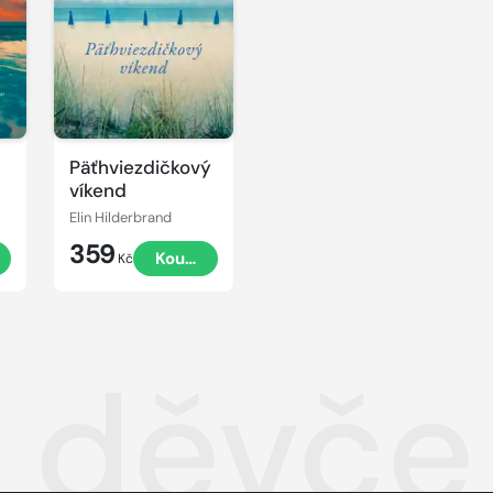
Päťhviezdičkový
víkend
Elin Hilderbrand
359
Koupit
Kč
é děvče