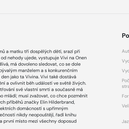
Po
Aut
ů a matku tří dospělých dětí, srazí při
od nehody ujede, vystupuje Vivi na Onen
Vyd
dlivá, má dovoleno sledovat, co se dole
 s bývalým manželem a s konkurenčním
Vy
den jako ta Vivina. Vivi také dostává
Po
 a ovlivnit běh událostí ve světě živých.
str
etřování své vlastní smrti a současně má
ího mládí; musí zvažovat, co chce pozměnit
For
vých příběhů značky Elin Hilderbrand,
Vel
erfektních domácností s upřímným
tečnosti nikdy neopouštějí, řadí knihu
 na první místo mezi všechny doposud
Jaz