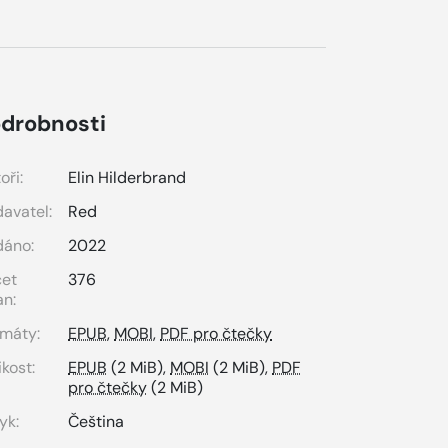
drobnosti
oři:
Elin Hilderbrand
avatel:
Red
dáno:
2022
čet
376
an:
máty:
EPUB
,
MOBI
,
PDF pro čtečky
ikost:
EPUB
(2 MiB),
MOBI
(2 MiB),
PDF
pro čtečky
(2 MiB)
yk:
Čeština