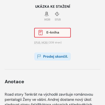
UKÁZKA KE STAŽENÍ
MOBI
EPUB
E-kniha
EPUB
,
MOBI
(208 stran)
Prodej skončil.
Anotace
Road story Tenkrát na východě završuje románovou
pentalogii Ženy ve vášni. Andrej dostane nový úkol:
sledovat stopu falzifikátora vzácných středověkých