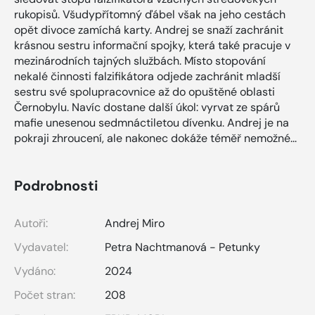
rukopisů. Všudypřítomný ďábel však na jeho cestách
opět divoce zamíchá karty. Andrej se snaží zachránit
krásnou sestru informační spojky, která také pracuje v
mezinárodních tajných službách. Místo stopování
nekalé činnosti falzifikátora odjede zachránit mladší
sestru své spolupracovnice až do opuštěné oblasti
Černobylu. Navíc dostane další úkol: vyrvat ze spárů
mafie unesenou sedmnáctiletou dívenku. Andrej je na
pokraji zhroucení, ale nakonec dokáže téměř nemožné...
Podrobnosti
Autoři:
Andrej Miro
Vydavatel:
Petra Nachtmanová - Petunky
Vydáno:
2024
Počet stran:
208