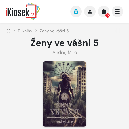
Přejít na hlavní obsah
0
E-knihy
Ženy ve vášni 5
Ženy ve vášni 5
Andrej Miro