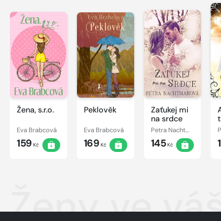
Žena, s.r.o.
Peklověk
Zaťukej mi
na srdce
Eva Brabcová
Eva Brabcová
Petra Nachtmanová
159
169
145
Kč
Kč
Kč
Ženy ve váš