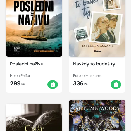
Poslední naživu
Navždy to budeš ty
Helen Phifer
Estelle Maskame
299
336
Kč
Kč