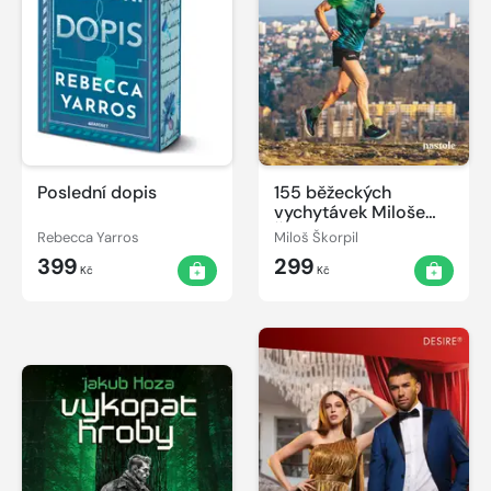
Poslední dopis
155 běžeckých
vychytávek Miloše
Škorpila
Rebecca Yarros
Miloš Škorpil
399
299
Kč
Kč