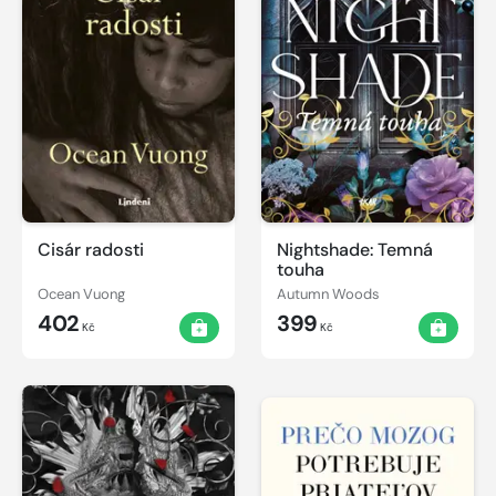
Cisár radosti
Nightshade: Temná
touha
Ocean Vuong
Autumn Woods
402
399
Kč
Kč