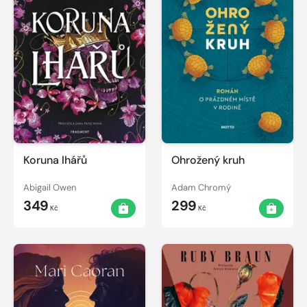
Koruna lhářů
Ohrožený kruh
Abigail Owen
Adam Chromý
349
299
Kč
Kč