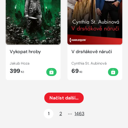
Vykopat hroby
V drsňákově náruči
Jakub Hoza
Cynthia St. Aubinová
399
69
Kč
Kč
Načíst další…
Načte dalších 24 položek na aktuální stránku
1
2
1463