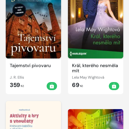
Tajemství pivovaru
Král, kterého nesměla
mít
J. R. Ellis
Lela May Wightová
359
69
Kč
Kč