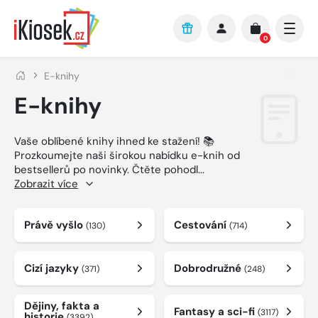
Přejít na hlavní obsah
0
E-knihy
E-knihy
Vaše oblíbené knihy ihned ke stažení! 📚
Prozkoumejte naši širokou nabídku e-knih od
bestsellerů po novinky. Čtěte pohodl
...
Zobrazit více
Právě vyšlo
Cestování
(130)
(714)
Cizí jazyky
Dobrodružné
(371)
(248)
Dějiny, fakta a
Fantasy a sci-fi
(3117)
historie
(3392)