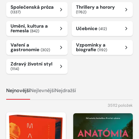
Společenská próza
Thrillery a horory
(1337)
(1762)
Umění, kultura a
Učebnice
(412)
řemesla
(842)
Vaření a
Vzpomínky a
gastronomie
biografie
(302)
(1192)
Zdravý životní styl
(1114)
Nejnovější
Nejlevnější
Nejdražší
35112 položek