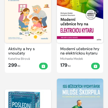
Aktivity a hry s
Moderní učebnice hry
vnoučaty
na elektrickou kytaru
Kateřina Bírová
Michaela Medek
299
179
Kč
Kč