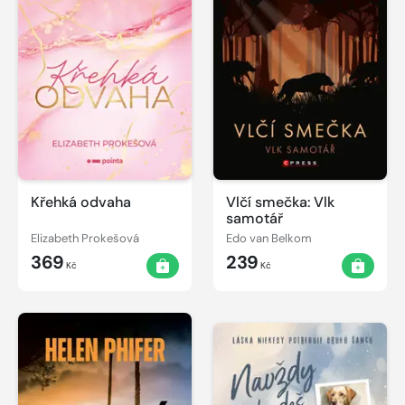
Křehká odvaha
Vlčí smečka: Vlk
samotář
Elizabeth Prokešová
Edo van Belkom
369
239
Kč
Kč