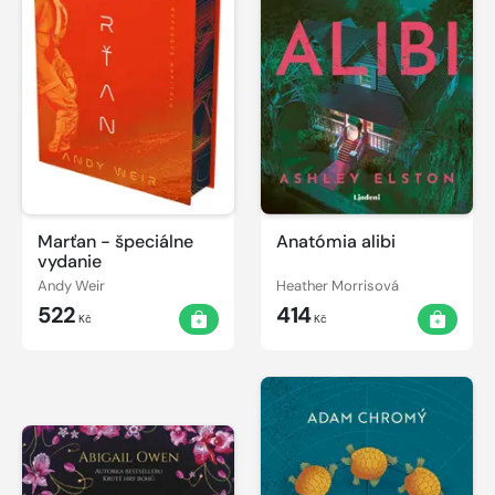
Marťan - špeciálne
Anatómia alibi
vydanie
Andy Weir
Heather Morrisová
522
414
Kč
Kč