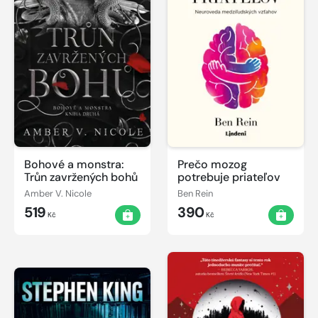
Bohové a monstra:
Prečo mozog
Trůn zavržených bohů
potrebuje priateľov
Amber V. Nicole
Ben Rein
519
390
Kč
Kč