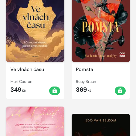
Ve vlnách času
Pomsta
Mari Caoran
Ruby Braun
349
369
Kč
Kč