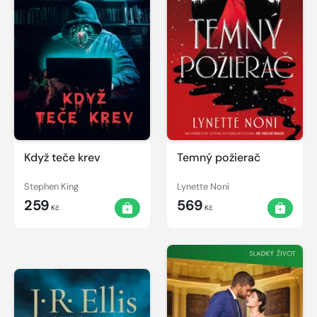
Když teče krev
Temný požierač
Stephen King
Lynette Noni
259
569
Kč
Kč