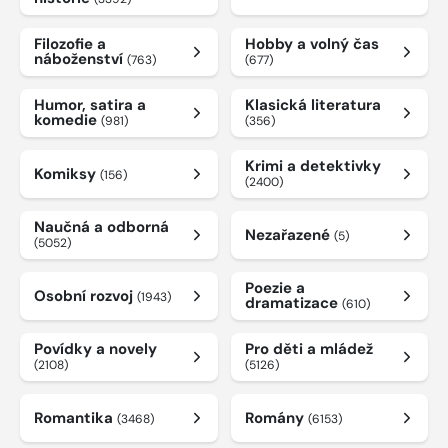
Filozofie a
Hobby a volný čas
náboženství
(763)
(677)
Humor, satira a
Klasická literatura
komedie
(981)
(356)
Krimi a detektivky
Komiksy
(156)
(2400)
Naučná a odborná
Nezařazené
(5)
(5052)
Poezie a
Osobní rozvoj
(1943)
dramatizace
(610)
Povídky a novely
Pro děti a mládež
(2108)
(5126)
Romantika
Romány
(3468)
(6153)