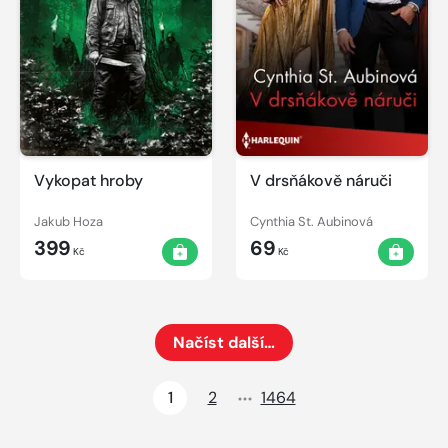
Vykopat hroby
V drsňákově náruči
Jakub Hoza
Cynthia St. Aubinová
399
69
Kč
Kč
Načíst další…
Načte dalších 24 položek na aktuální stránku
1
2
1464