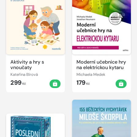
Aktivity a hry s
Moderní učebnice hry
vnoučaty
na elektrickou kytaru
Kateřina Bírová
Michaela Medek
299
179
Kč
Kč