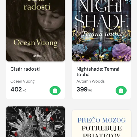
Cisár radosti
Nightshade: Temná
touha
Ocean Vuong
Autumn Woods
402
399
Kč
Kč