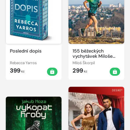
Poslední dopis
155 běžeckých
vychytávek Miloše
Škorpila
Rebecca Yarros
Miloš Škorpil
399
299
Kč
Kč