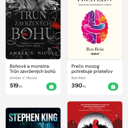
Bohové a monstra:
Prečo mozog
Trůn zavržených bohů
potrebuje priateľov
Amber V. Nicole
Ben Rein
519
390
Kč
Kč