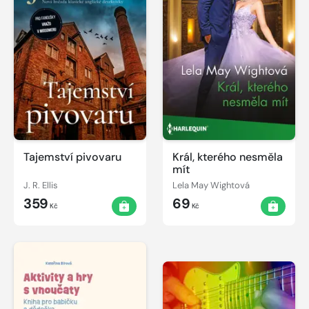
Tajemství pivovaru
Král, kterého nesměla
mít
J. R. Ellis
Lela May Wightová
359
69
Kč
Kč