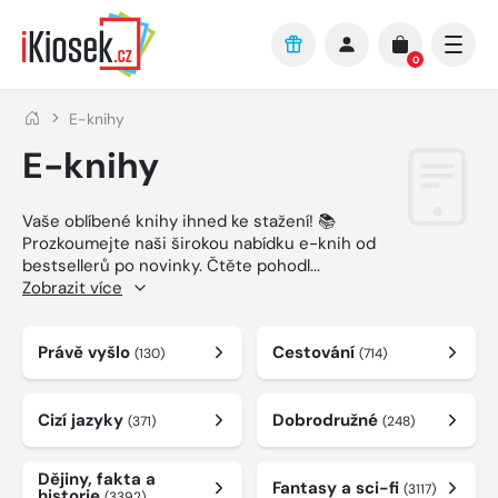
Přejít na hlavní obsah
0
E-knihy
E-knihy
Vaše oblíbené knihy ihned ke stažení! 📚
Prozkoumejte naši širokou nabídku e-knih od
bestsellerů po novinky. Čtěte pohodl
...
Zobrazit více
Právě vyšlo
Cestování
(130)
(714)
Cizí jazyky
Dobrodružné
(371)
(248)
Dějiny, fakta a
Fantasy a sci-fi
(3117)
historie
(3392)