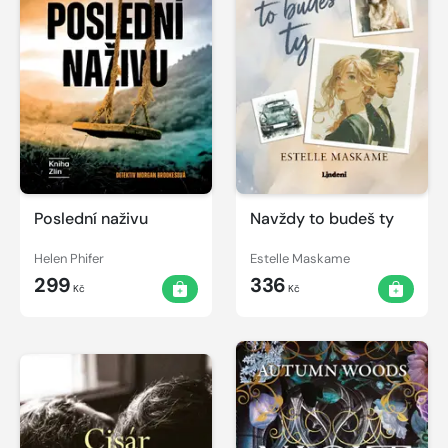
Poslední naživu
Navždy to budeš ty
Helen Phifer
Estelle Maskame
299
336
Kč
Kč