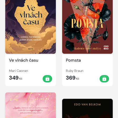
Ve vlnách času
Pomsta
Mari Caoran
Ruby Braun
349
369
Kč
Kč