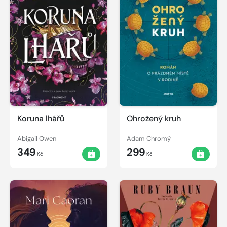
Koruna lhářů
Ohrožený kruh
Abigail Owen
Adam Chromý
349
299
Kč
Kč