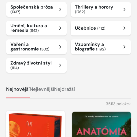
Společenská próza
Thrillery a horory
(1337)
(1762)
Umění, kultura a
Učebnice
(412)
řemesla
(842)
Vaření a
Vzpomínky a
gastronomie
biografie
(302)
(1192)
Zdravý životní styl
(1114)
Nejnovější
Nejlevnější
Nejdražší
35113 položek