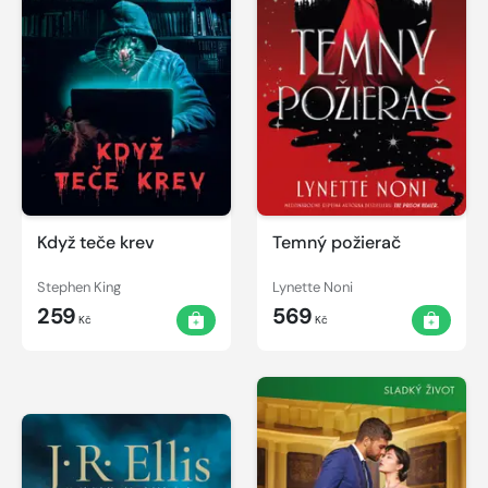
Když teče krev
Temný požierač
Stephen King
Lynette Noni
259
569
Kč
Kč