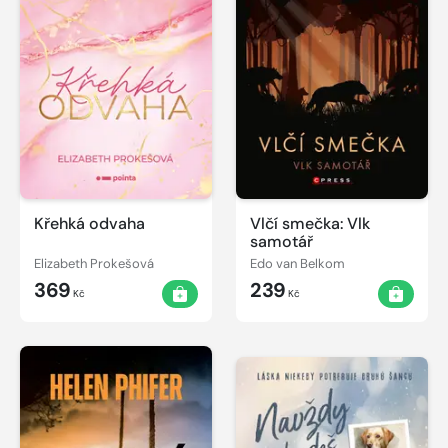
Křehká odvaha
Vlčí smečka: Vlk
samotář
Elizabeth Prokešová
Edo van Belkom
369
239
Kč
Kč