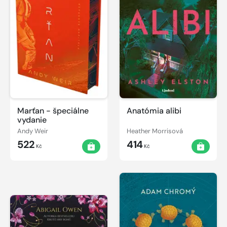
Marťan - špeciálne
Anatómia alibi
vydanie
Andy Weir
Heather Morrisová
522
414
Kč
Kč