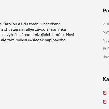
Po
Aut
e Karolínu a Edu změní v nečekané
m chystají na rallye závod a maminka
Vyd
usí vyřešit záhadu mizejících hraček. Noví
, ale také ovlivní výsledek napínavého
Vy
Poč
Jaz
Ka