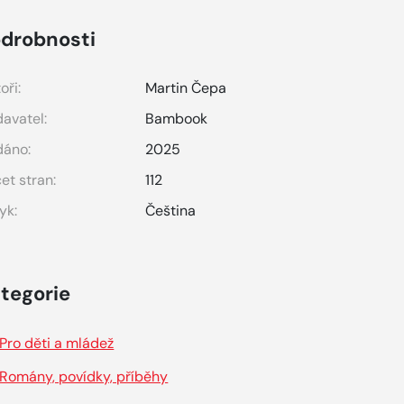
drobnosti
oři:
Martin Čepa
avatel:
Bambook
dáno:
2025
et stran:
112
yk:
Čeština
tegorie
Pro děti a mládež
Romány, povídky, příběhy