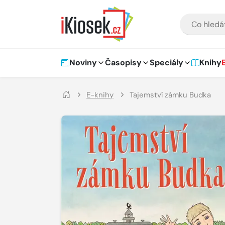
Přejít na hlavní obsah
VYHLEDÁVÁNÍ
Hlavní navigace
Noviny
Časopisy
Speciály
Knihy
E-knihy
Tajemství zámku Budka