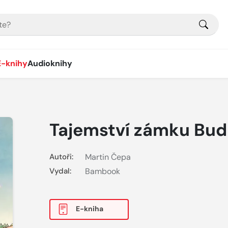
E-knihy
Audioknihy
Tajemství zámku Bud
Autoři:
Martin Čepa
Vydal:
Bambook
E-kniha