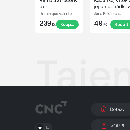
Vilma a ztracený
Kačenka, Vítek 
den
jejich pohádko
dobrodružství
Dominique Valente
Jana Pekárková
239
49
Koupit
Koupit
Kč
Kč
Taje
Dotazy
PŘEPNOUT SVĚTLÝ/TMAVÝ REŽIM
VOP