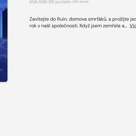
EPUB
,
MOBI
,
PDF pro čtečky
(481 stran)
Zavítejte do Ruin, domova smrťáků, a prožijte je
rok v naší společnosti. Když jsem zemřela a...
Ví