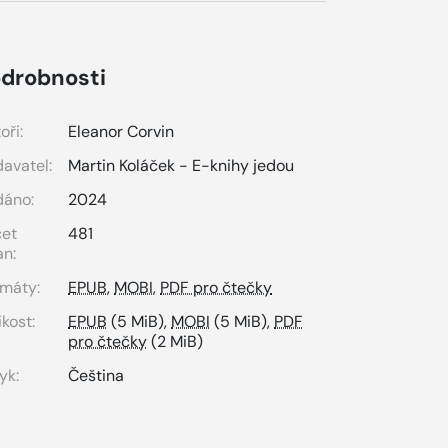
drobnosti
oři:
Eleanor Corvin
avatel:
Martin Koláček - E-knihy jedou
dáno:
2024
čet
481
an:
máty:
EPUB
,
MOBI
,
PDF pro čtečky
ikost:
EPUB
(5 MiB),
MOBI
(5 MiB),
PDF
pro čtečky
(2 MiB)
yk:
Čeština