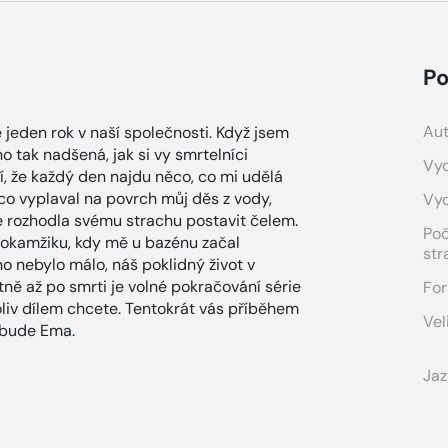
Po
Aut
 jeden rok v naší společnosti. Když jsem
o tak nadšená, jak si vy smrtelníci
Vyd
tí, že každý den najdu něco, co mi udělá
 co vyplaval na povrch můj děs z vody,
Vy
e rozhodla svému strachu postavit čelem.
Po
v okamžiku, kdy mě u bazénu začal
str
ho nebylo málo, náš poklidný život v
tně až po smrti je volné pokračování série
For
oliv dílem chcete. Tentokrát vás příběhem
Vel
 bude Ema.
Jaz