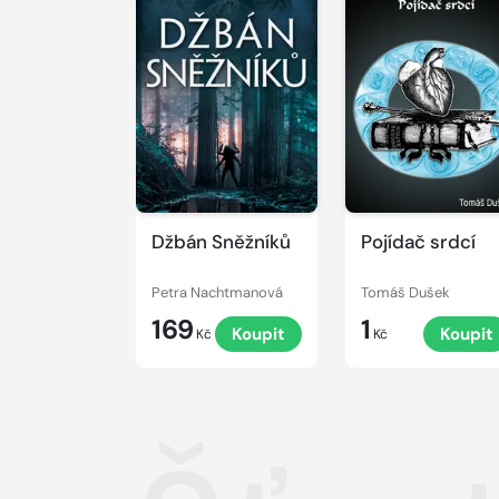
Džbán Sněžníků
Pojídač srdcí
Petra Nachtmanová
Tomáš Dušek
169
1
Koupit
Koupit
Kč
Kč