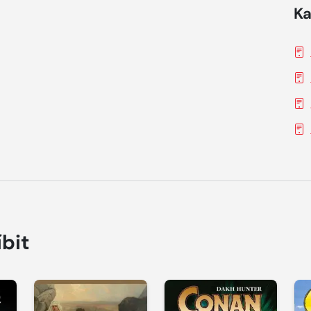
Ka
íbit