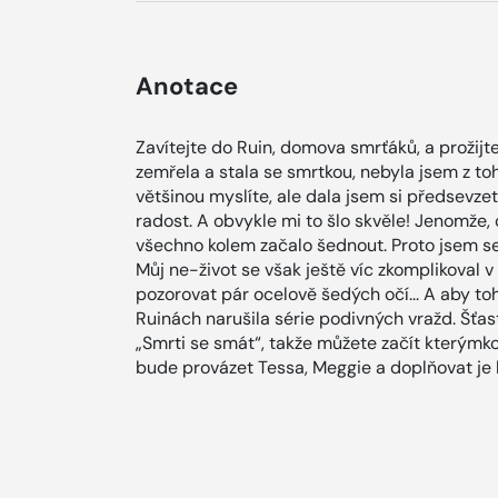
Anotace
Zavítejte do Ruin, domova smrťáků, a prožijte
zemřela a stala se smrtkou, nebyla jsem z toh
většinou myslíte, ale dala jsem si předsevze
radost. A obvykle mi to šlo skvěle! Jenomže,
všechno kolem začalo šednout. Proto jsem s
Můj ne-život se však ještě víc zkomplikoval 
pozorovat pár ocelově šedých očí... A aby to
Ruinách narušila série podivných vražd. Šťas
„Smrti se smát“, takže můžete začít kterýmk
bude provázet Tessa, Meggie a doplňovat je