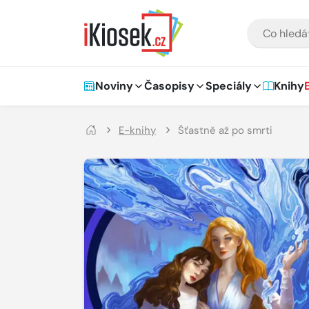
Přejít na hlavní obsah
VYHLEDÁVÁNÍ
Hlavní navigace
Noviny
Časopisy
Speciály
Knihy
E-knihy
Šťastně až po smrti