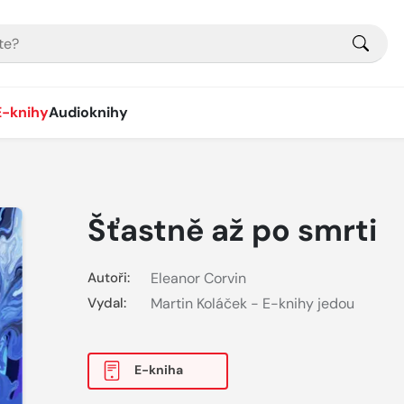
E-knihy
Audioknihy
Šťastně až po smrti
Autoři:
Eleanor Corvin
Vydal:
Martin Koláček - E-knihy jedou
E-kniha