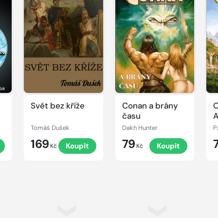
Svět bez kříže
Conan a brány
C
času
A
Tomáš Dušek
Dakh Hunter
P
169
79
Koupit
Koupit
Kč
Kč