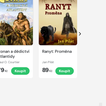
Další
onan a dědictví
Ranyt: Proměna
Kosmické
tlantidy
grotesky
aul O. Courtier
Jan Pilát
Ladislav Szala
79
89
69
Koupit
Koupit
K
Kč
Kč
Kč