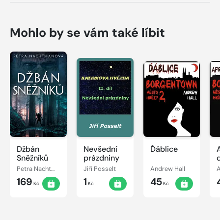
Mohlo by se vám také líbit
Džbán
Nevšední
Ďáblice
Sněžníků
prázdniny
Petra Nachtmanová
Jiří Posselt
Andrew Hall
A
169
1
45
Kč
Kč
Kč