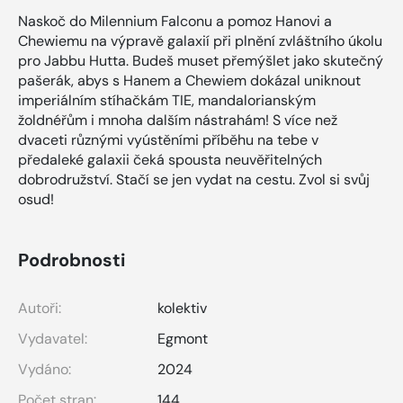
Naskoč do Milennium Falconu a pomoz Hanovi a
Chewiemu na výpravě galaxií při plnění zvláštního úkolu
pro Jabbu Hutta. Budeš muset přemýšlet jako skutečný
pašerák, abys s Hanem a Chewiem dokázal uniknout
imperiálním stíhačkám TIE, mandalorianským
žoldnéřům i mnoha dalším nástrahám! S více než
dvaceti různými vyústěními příběhu na tebe v
předaleké galaxii čeká spousta neuvěřitelných
dobrodružství. Stačí se jen vydat na cestu. Zvol si svůj
osud!
Podrobnosti
Autoři:
kolektiv
Vydavatel:
Egmont
Vydáno:
2024
Počet stran:
144