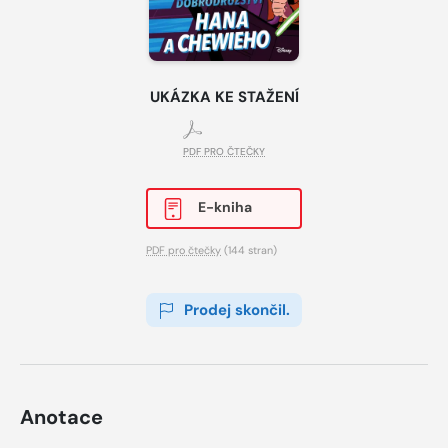
UKÁZKA KE STAŽENÍ
PDF PRO ČTEČKY
E-kniha
PDF pro čtečky
(144 stran)
Prodej skončil.
Anotace