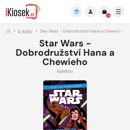
Přejít na hlavní obsah
0
E-knihy
Star Wars - Dobrodružství Hana a Chewieho
Star Wars -
Dobrodružství Hana a
Chewieho
kolektiv