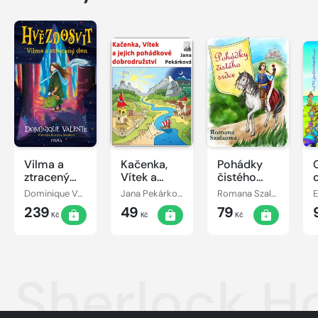
Vilma a
Kačenka,
Pohádky
ztracený
Vítek a
čistého
den
jejich
srdce
Dominique Valente
Jana Pekárková
Romana Szalaiová
E
pohádkové
239
49
79
dobrodružství
Kč
Kč
Kč
Sherlock Ho