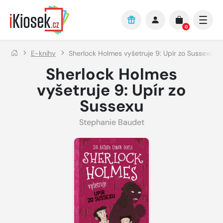
Přejít na hlavní obsah
0
E-knihy
Sherlock Holmes vyšetruje 9: Upír zo Sussexu
Sherlock Holmes
vyšetruje 9: Upír zo
Sussexu
Stephanie Baudet