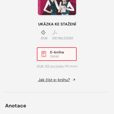
UKÁZKA KE STAŽENÍ
EPUB
PDF PRO ČTEČKY
E-kniha
214 Kč
EPUB
,
PDF pro čtečky
(80 stran)
Jak číst e-knihu?
Anotace