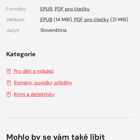
Formáty:
EPUB
,
PDF pro čtečky
Velikost:
EPUB
(14 MiB),
PDF pro čtečky
(21 MiB)
Jazyk:
Slovenština
Kategorie
Pro děti a mládež
Romány, povídky, příběhy
Krimi a detektivky
Mohlo by se vám také líbit