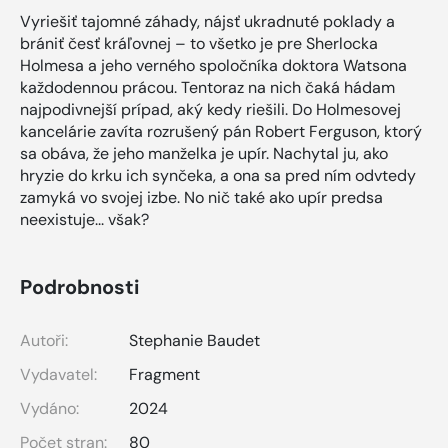
Vyriešiť tajomné záhady, nájsť ukradnuté poklady a
brániť česť kráľovnej – to všetko je pre Sherlocka
Holmesa a jeho verného spoločníka doktora Watsona
každodennou prácou. Tentoraz na nich čaká hádam
najpodivnejší prípad, aký kedy riešili. Do Holmesovej
kancelárie zavíta rozrušený pán Robert Ferguson, ktorý
sa obáva, že jeho manželka je upír. Nachytal ju, ako
hryzie do krku ich synčeka, a ona sa pred ním odvtedy
zamyká vo svojej izbe. No nič také ako upír predsa
neexistuje... však?
Podrobnosti
Autoři:
Stephanie Baudet
Vydavatel:
Fragment
Vydáno:
2024
Počet stran:
80