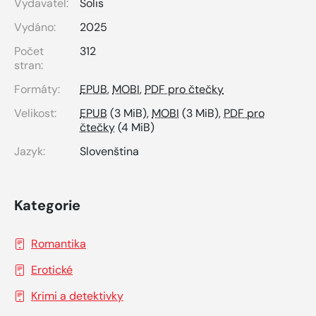
Vydavatel:
Solis
Vydáno:
2025
Počet
312
stran:
Formáty:
EPUB
,
MOBI
,
PDF pro čtečky
Velikost:
EPUB
(3 MiB),
MOBI
(3 MiB),
PDF pro
čtečky
(4 MiB)
Jazyk:
Slovenština
Kategorie
Romantika
Erotické
Krimi a detektivky