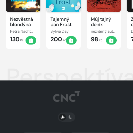
Nezvěstná
Tajemný
Můj tajný
blondýna
pan Frost
deník
Petra Nachtmanová
Sylvia Day
neznámý autor
130
200
98
Kč
Kč
Kč
Perspektív
PŘEPNOUT SVĚTLÝ/TMAVÝ REŽIM