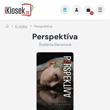
Přejít na hlavní obsah
0
E-knihy
Perspektíva
Perspektíva
Štefánia Baranová