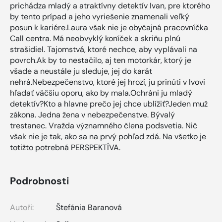
prichádza mladý a atraktívny detektív Ivan, pre ktorého
by tento prípad a jeho vyriešenie znamenali veľký
posun k kariére.Laura však nie je obyčajná pracovníčka
Call centra. Má neobvyklý koníček a skriňu plnú
strašidiel. Tajomstvá, ktoré nechce, aby vyplávali na
povrch.Ak by to nestačilo, aj ten motorkár, ktorý je
všade a neustále ju sleduje, jej do karát
nehrá.Nebezpečenstvo, ktoré jej hrozí, ju prinúti v Ivovi
hľadať väčšiu oporu, ako by mala.Ochráni ju mladý
detektív?Kto a hlavne prečo jej chce ublížiť?Jeden muž
zákona. Jedna žena v nebezpečenstve. Bývalý
trestanec. Vražda významného člena podsvetia. Nič
však nie je tak, ako sa na prvý pohľad zdá. Na všetko je
totižto potrebná PERSPEKTÍVA.
Podrobnosti
Autoři:
Štefánia Baranová