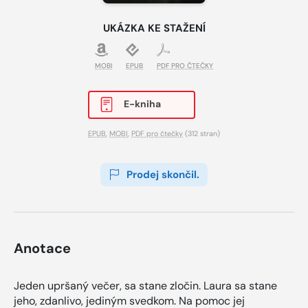
UKÁZKA KE STAŽENÍ
MOBI
EPUB
PDF PRO ČTEČKY
E-kniha
EPUB
,
MOBI
,
PDF pro čtečky
(312 stran)
Prodej skončil.
Anotace
Jeden upršaný večer, sa stane zločin. Laura sa stane
jeho, zdanlivo, jediným svedkom. Na pomoc jej