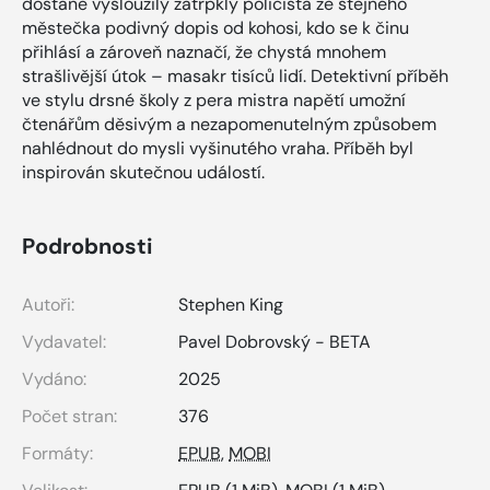
dostane vysloužilý zatrpklý policista ze stejného
městečka podivný dopis od kohosi, kdo se k činu
přihlásí a zároveň naznačí, že chystá mnohem
strašlivější útok – masakr tisíců lidí. Detektivní příběh
ve stylu drsné školy z pera mistra napětí umožní
čtenářům děsivým a nezapomenutelným způsobem
nahlédnout do mysli vyšinutého vraha. Příběh byl
inspirován skutečnou událostí.
Podrobnosti
Autoři:
Stephen King
Vydavatel:
Pavel Dobrovský - BETA
Vydáno:
2025
Počet stran:
376
Formáty:
EPUB
,
MOBI