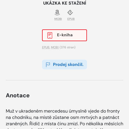
UKÁZKA KE STAŽENÍ
MOBI
EPUB
E-kniha
EPUB
,
MOBI
(376 stran)
Prodej skončil.
Anotace
Muž v ukradeném mercedesu úmyslně vjede do fronty
na chodníku, na místě zůstane osm mrtvých a patnáct
zraněných. Řidič z místa činu zmizí. Po několika měsících