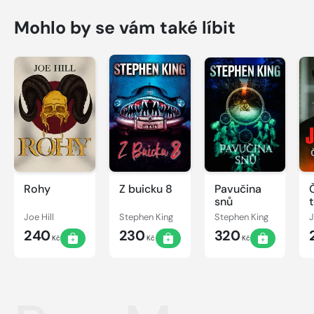
Mohlo by se vám také líbit
Rohy
Z buicku 8
Pavučina
snů
Joe Hill
Stephen King
Stephen King
J
240
230
320
Kč
Kč
Kč