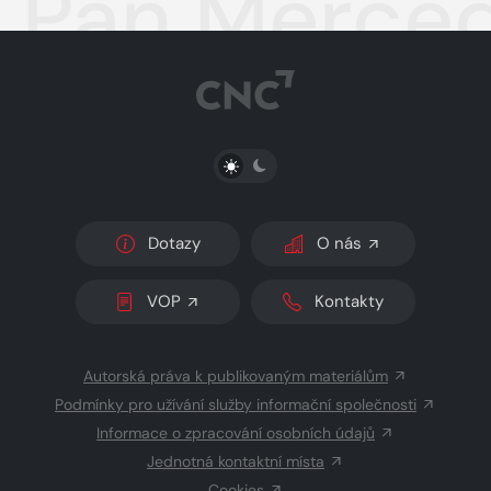
Pan Merce
PŘEPNOUT SVĚTLÝ/TMAVÝ REŽIM
Dotazy
O nás
VOP
Kontakty
Autorská práva k publikovaným materiálům
Podmínky pro užívání služby informační společnosti
Informace o zpracování osobních údajů
Jednotná kontaktní místa
Cookies