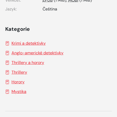
Velikost:
EPUB
(1 MiB),
MOBI
(1 MiB)
Jazyk:
Čeština
Kategorie
Krimi a detektivky
Anglo-americké detektivky
Thrillery a horory
Thrillery
Horory
Mystika