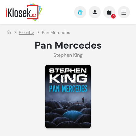
Přejít na hlavní obsah
0
E-knihy
Pan Mercedes
Pan Mercedes
Stephen King