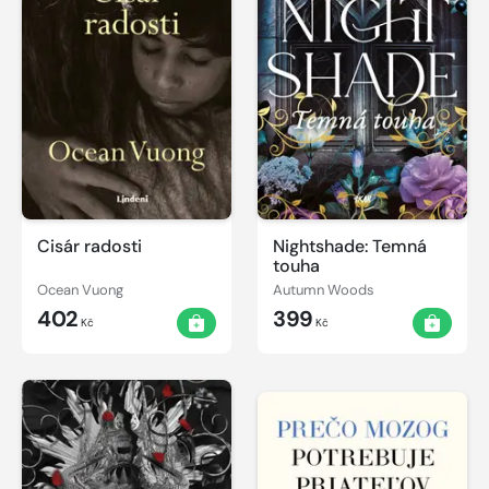
Cisár radosti
Nightshade: Temná
touha
Ocean Vuong
Autumn Woods
402
399
Kč
Kč