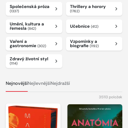
Společenská próza
Thrillery a horory
(1337)
(1762)
Umění, kultura a
Učebnice
(412)
řemesla
(842)
Vaření a
Vzpomínky a
gastronomie
biografie
(302)
(1192)
Zdravý životní styl
(1114)
Nejnovější
Nejlevnější
Nejdražší
35113 položek