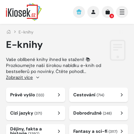
Přejít na hlavní obsah
0
E-knihy
E-knihy
Vaše oblíbené knihy ihned ke stažení! 📚
Prozkoumejte naši širokou nabídku e-knih od
bestsellerů po novinky. Čtěte pohodl
...
Zobrazit více
Právě vyšlo
Cestování
(133)
(714)
Cizí jazyky
Dobrodružné
(371)
(248)
Dějiny, fakta a
Fantasy a sci-fi
(3117)
historie
(3392)