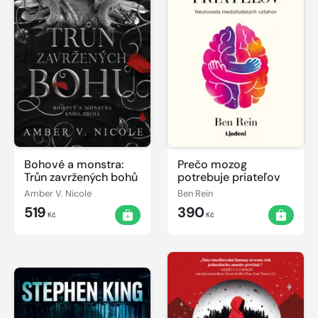
Bohové a monstra:
Prečo mozog
Trůn zavržených bohů
potrebuje priateľov
Amber V. Nicole
Ben Rein
519
390
Kč
Kč