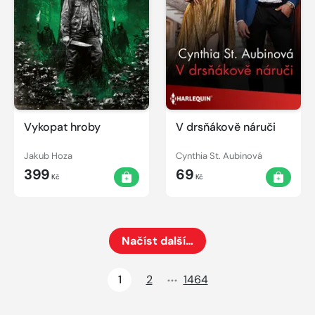
Vykopat hroby
V drsňákově náruči
Jakub Hoza
Cynthia St. Aubinová
399
69
Kč
Kč
Načíst další…
Načte dalších 24 položek na aktuální stránku
1
2
1464