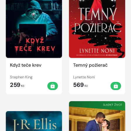
Když teče krev
Temný požierač
Stephen King
Lynette Noni
259
569
Kč
Kč