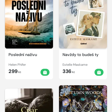
Poslední naživu
Navždy to budeš ty
Helen Phifer
Estelle Maskame
299
336
Kč
Kč