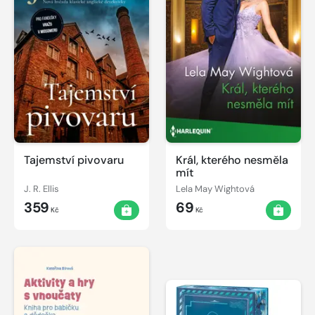
Tajemství pivovaru
Král, kterého nesměla
mít
J. R. Ellis
Lela May Wightová
359
69
Kč
Kč