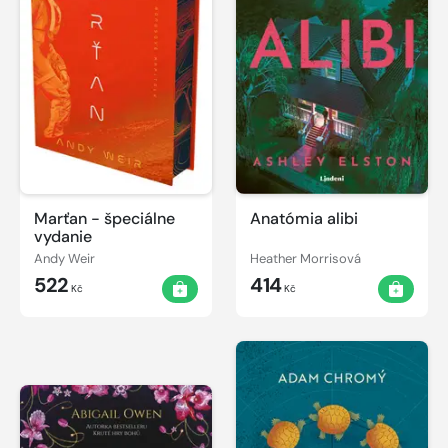
Marťan - špeciálne
Anatómia alibi
vydanie
Andy Weir
Heather Morrisová
522
414
Kč
Kč