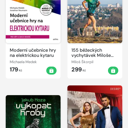
Moderní učebnice hry
155 běžeckých
na elektrickou kytaru
vychytávek Miloše
Škorpila
Michaela Medek
Miloš Škorpil
179
299
Kč
Kč