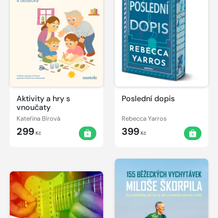
Aktivity a hry s
Poslední dopis
vnoučaty
Kateřina Bírová
Rebecca Yarros
299
399
Kč
Kč