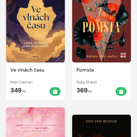
Ve vlnách času
Pomsta
Mari Caoran
Ruby Braun
349
369
Kč
Kč