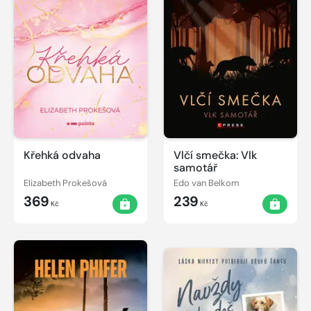
Křehká odvaha
Vlčí smečka: Vlk
samotář
Elizabeth Prokešová
Edo van Belkom
369
239
Kč
Kč