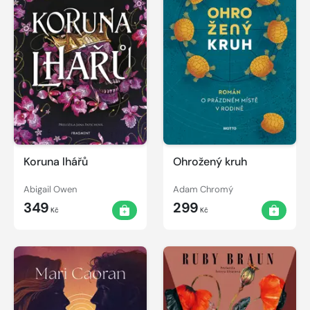
Koruna lhářů
Ohrožený kruh
Abigail Owen
Adam Chromý
349
299
Kč
Kč