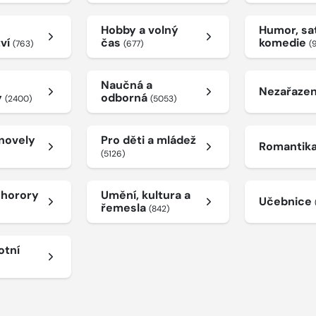
Hobby a volný
Humor, sat
tví
čas
komedie
(763)
(677)
(
Naučná a
Nezařaze
y
odborná
(2400)
(5053)
 novely
Pro děti a mládež
Romantik
(5126)
a horory
Umění, kultura a
Učebnice
řemesla
(842)
otní