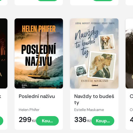
k
Poslední naživu
Navždy to budeš
C
ty
Helen Phifer
Estelle Maskame
O
299
336
Koupit
Koupit
Kč
Kč