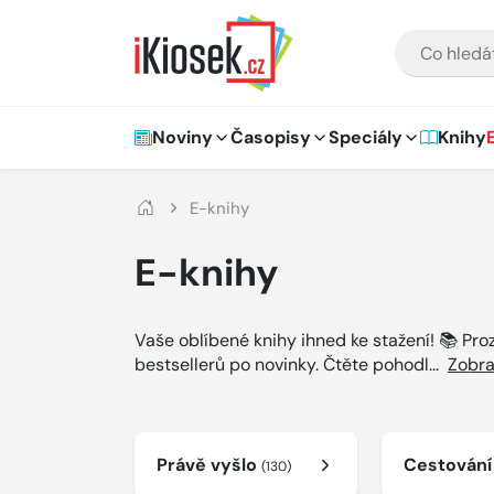
Přejít na hlavní obsah
VYHLEDÁVÁNÍ
Hlavní navigace
Noviny
Časopisy
Speciály
Knihy
E-knihy
E-knihy
Vaše oblíbené knihy ihned ke stažení! 📚 Pr
bestsellerů po novinky. Čtěte pohodl
...
Zobra
Právě vyšlo
Cestován
(130)