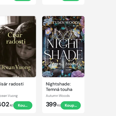
isár radosti
Nightshade:
Temná touha
cean Vuong
Autumn Woods
402
399
Koupit
Koupit
Kč
Kč