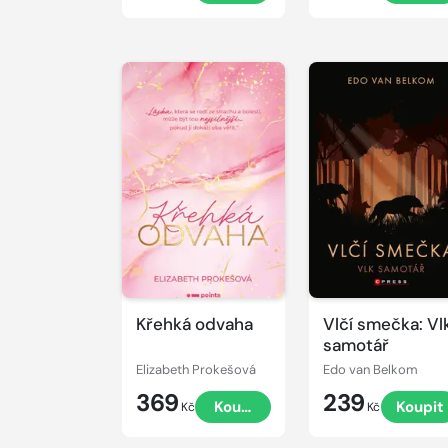
Křehká odvaha
Vlčí smečka: Vl
samotář
Elizabeth Prokešová
Edo van Belkom
369
239
Koupit
Koupit
Kč
Kč