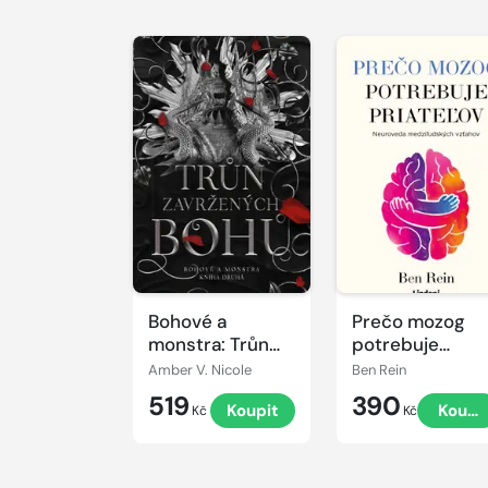
Bohové a
Prečo mozog
monstra: Trůn
potrebuje
zavržených bohů
priateľov
Amber V. Nicole
Ben Rein
519
390
Koupit
Koupi
Kč
Kč