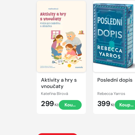
Aktivity a hry s
Poslední dopis
vnoučaty
Kateřina Bírová
Rebecca Yarros
299
399
Koupit
Koupit
Kč
Kč