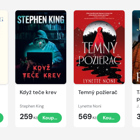
Když teče krev
Temný požierač
T
p
Stephen King
Lynette Noni
J.
259
569
t
Koupit
Koupit
Kč
Kč