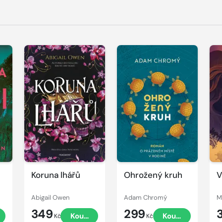
Koruna lhářů
Ohrožený kruh
V
Abigail Owen
Adam Chromý
M
349
299
Koupit
Koupit
Kč
Kč