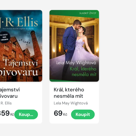
ajemství
Král, kterého
ivovaru
nesměla mít
 R. Ellis
Lela May Wightová
359
69
Koupit
Koupit
Kč
Kč