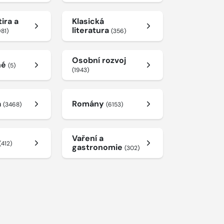
ira a
Klasická
literatura
981)
(356)
Osobní rozvoj
né
(5)
(1943)
a
Romány
(3468)
(6153)
Vaření a
(412)
gastronomie
(302)