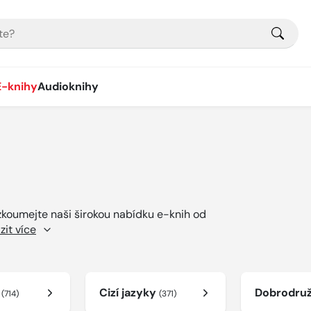
E-knihy
Audioknihy
ozkoumejte naši širokou nabídku e-knih od
zit více
í
Cizí jazyky
Dobrodru
(714)
(371)