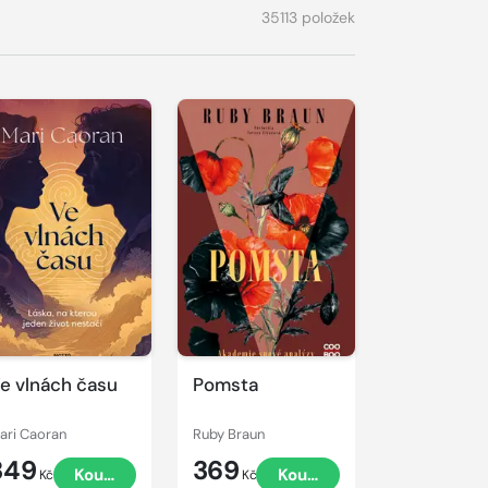
35113 položek
e vlnách času
Pomsta
ari Caoran
Ruby Braun
349
369
Koupit
Koupit
Kč
Kč