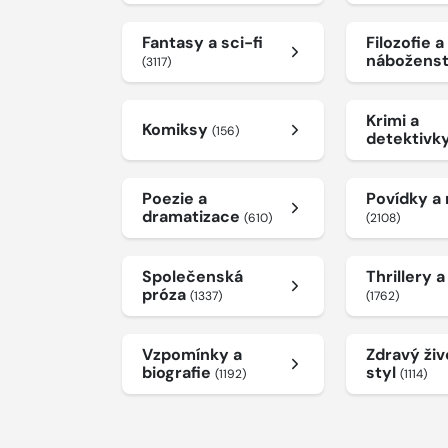
Fantasy a sci-fi
Filozofie a
nábožens
(3117)
Krimi a
Komiksy
(156)
detektivk
Poezie a
Povídky a
dramatizace
(610)
(2108)
Společenská
Thrillery 
próza
(1337)
(1762)
Vzpomínky a
Zdravý živ
biografie
styl
(1192)
(1114)