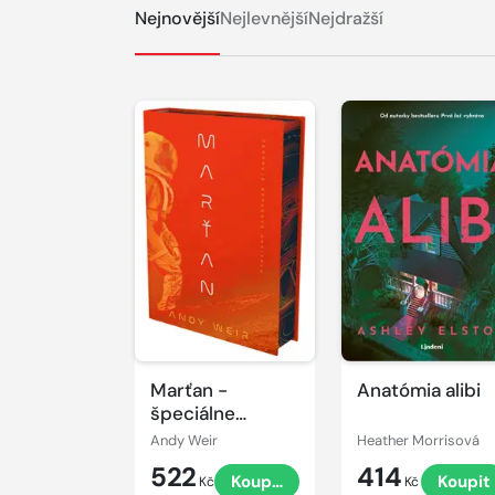
Nejnovější
Nejlevnější
Nejdražší
Marťan -
Anatómia alibi
špeciálne
vydanie
Andy Weir
Heather Morrisová
522
414
Koupit
Koupit
Kč
Kč