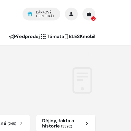
DÁRKOVÝ
CERTIFIKÁT
0
Předprodej
Témata
BLESKmobil
Dějiny, fakta a
žné
(248)
historie
(3392)