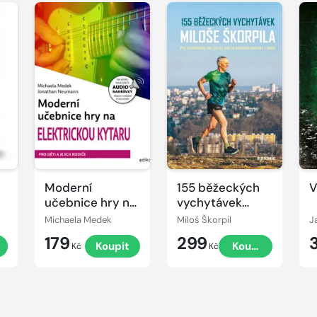
Moderní
155 běžeckých
V
učebnice hry na
vychytávek
elektrickou
Miloše Škorpila
Michaela Medek
Miloš Škorpil
J
kytaru
179
299
Koupit
Koupit
Kč
Kč