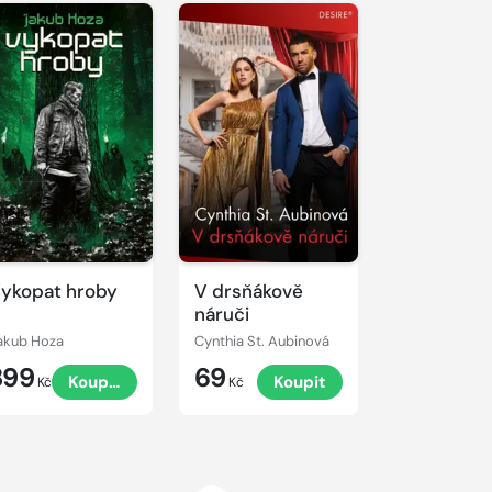
ykopat hroby
V drsňákově
náruči
akub Hoza
Cynthia St. Aubinová
399
69
Koupit
Koupit
Kč
Kč