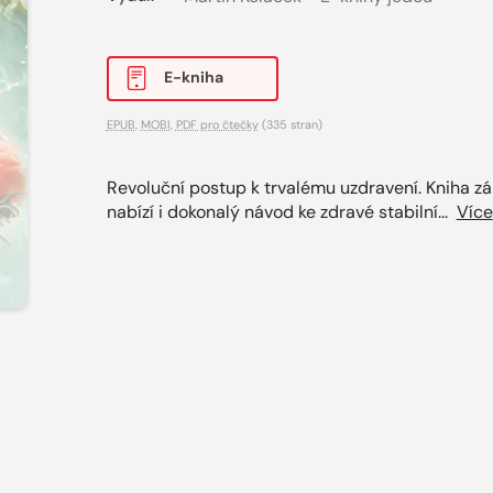
E-kniha
EPUB
,
MOBI
,
PDF pro čtečky
(335 stran)
Revoluční postup k trvalému uzdravení. Kniha z
nabízí i dokonalý návod ke zdravé stabilní...
Více