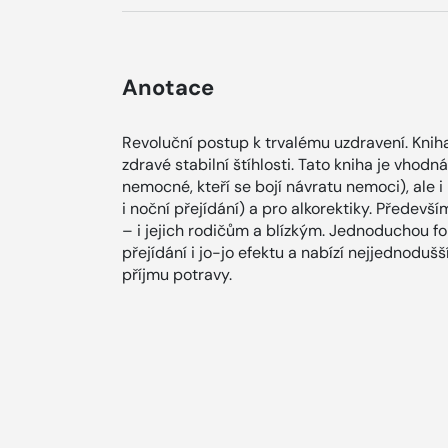
Anotace
Revoluční postup k trvalému uzdravení. Kniha
zdravé stabilní štíhlosti. Tato kniha je vho
nemocné, kteří se bojí návratu nemoci), ale i 
i noční přejídání) a pro alkorektiky. Přede
– i jejich rodičům a blízkým. Jednoduchou fo
přejídání i jo-jo efektu a nabízí nejjednodu
příjmu potravy.