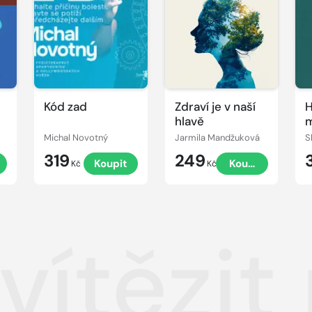
Kód zad
Zdraví je v naší
H
hlavě
m
Michal Novotný
Jarmila Mandžuková
S
319
249
t
Koupit
Koupit
Kč
Kč
zvítězi