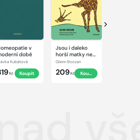
Další
omeopatie v
Jsou i daleko
Jídlem pro
oderní době
horší matky než
času - Ces
ty
spokojenos
lávka Kubátová
Glenn Boozan
Ian K. Smith
dlouhověk
319
209
399
Koupit
Koupit
Kč
Kč
Kč
t nad v