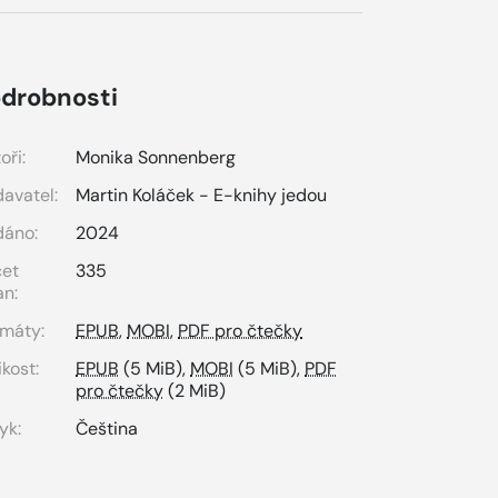
drobnosti
oři:
Monika Sonnenberg
avatel:
Martin Koláček - E-knihy jedou
dáno:
2024
čet
335
an:
máty:
EPUB
,
MOBI
,
PDF pro čtečky
ikost:
EPUB
(5 MiB),
MOBI
(5 MiB),
PDF
pro čtečky
(2 MiB)
yk:
Čeština