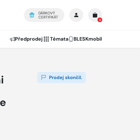
DÁRKOVÝ
CERTIFIKÁT
0
Předprodej
Témata
BLESKmobil
i
Prodej skončil.
ie