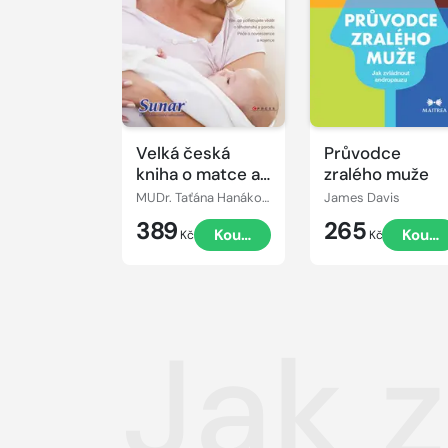
Velká česká
Průvodce
kniha o matce a
zralého muže
dítěti
MUDr. Taťána Hanáková
James Davis
389
265
Koupit
Koupi
Kč
Kč
Jak 