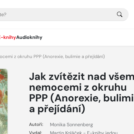
E-knihy
Audioknihy
ocemi z okruhu PPP (Anorexie, bulimie a přejídání)
Jak zvítězit nad všem
nemocemi z okruhu
PPP (Anorexie, bulim
a přejídání)
Autoři:
Monika Sonnenberg
Vydal:
Martin Koláček - E-knihy jedou