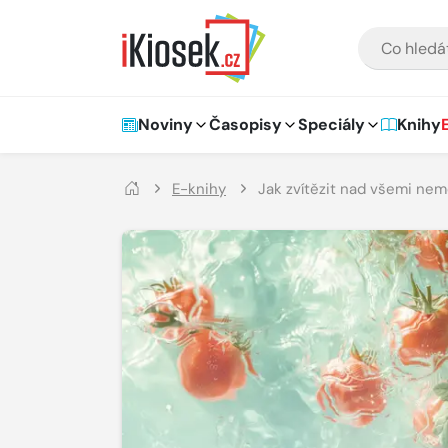
Přejít na hlavní obsah
VYHLEDÁVÁNÍ
Hlavní navigace
Noviny
Časopisy
Speciály
Knihy
E-knihy
Jak zvítězit nad všemi nem