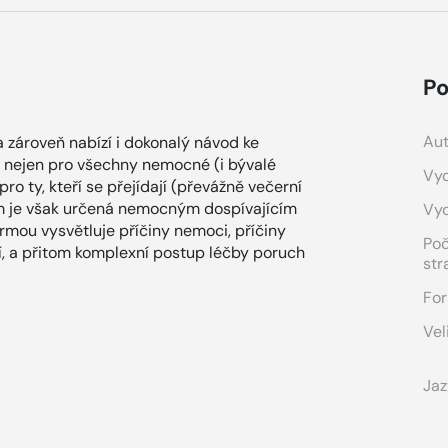
Po
Aut
 zároveň nabízí i dokonalý návod ke
dná nejen pro všechny nemocné (i bývalé
Vyd
pro ty, kteří se přejídají (převážně večerní
vším je však určená nemocným dospívajícím
Vy
rmou vysvětluje příčiny nemoci, příčiny
Po
šší, a přitom komplexní postup léčby poruch
str
For
Vel
Jaz