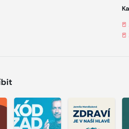
Ka
íbit