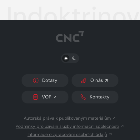
Indoktrino
PŘEPNOUT SVĚTLÝ/TMAVÝ REŽIM
Dotazy
O nás
VOP
Kontakty
Autorská práva k publikovaným materiálům
Podmínky pro užívání služby informační společnosti
Informace o zpracování osobních údajů