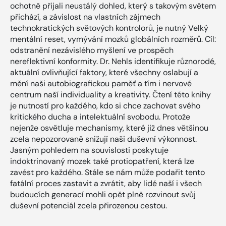
ochotně přijali neustálý dohled, který s takovým světem
přichází, a závislost na vlastních zájmech
technokratických světových kontrolorů, je nutný Velký
mentální reset, vymývání mozků globálních rozměrů. Cíl:
odstranění nezávislého myšlení ve prospěch
nereflektivní konformity. Dr. Nehls identifikuje různorodé,
aktuální ovlivňující faktory, které všechny oslabují a
mění naši autobiografickou paměť a tím i nervové
centrum naší individuality a kreativity. Čtení této knihy
je nutností pro každého, kdo si chce zachovat svého
kritického ducha a intelektuální svobodu. Protože
nejenže osvětluje mechanismy, které již dnes většinou
zcela nepozorovaně snižují naši duševní výkonnost.
Jasným pohledem na souvislosti poskytuje
indoktrinovaný mozek také protiopatření, která lze
zavést pro každého. Stále se nám může podařit tento
fatální proces zastavit a zvrátit, aby lidé naší i všech
budoucích generací mohli opět plně rozvinout svůj
duševní potenciál zcela přirozenou cestou.