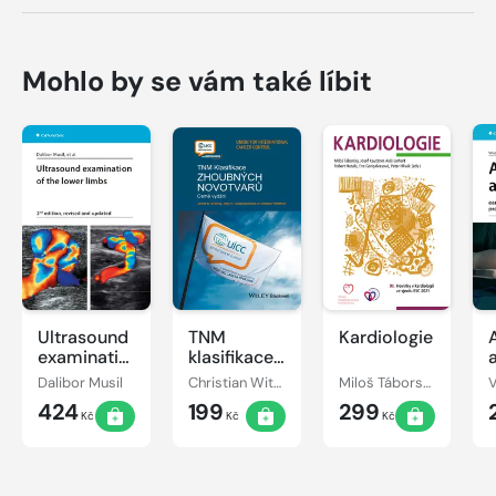
Mohlo by se vám také líbit
Ultrasound
TNM
Kardiologie
examination
klasifikace
of the
zhoubných
Dalibor Musil
Christian Wittekind, James D. Brierley, Mary K. Gospodarowicz
Miloš Táborský, Josef Kautzner, Aleš Linhart
lower limbs
novotvarů
424
199
299
Kč
Kč
Kč