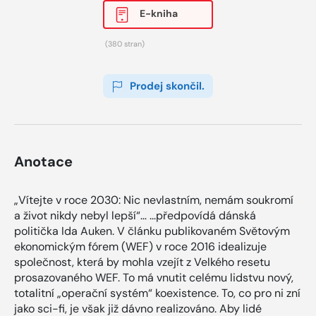
E-kniha
(380 stran)
Prodej skončil.
Anotace
„Vítejte v roce 2030: Nic nevlastním, nemám soukromí
a život nikdy nebyl lepší“… ...předpovídá dánská
politička Ida Auken. V článku publikovaném Světovým
ekonomickým fórem (WEF) v roce 2016 idealizuje
společnost, která by mohla vzejít z Velkého resetu
prosazovaného WEF. To má vnutit celému lidstvu nový,
totalitní „operační systém“ koexistence. To, co pro ni zní
jako sci-fi, je však již dávno realizováno. Aby lidé