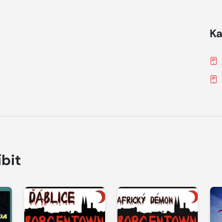
Ka
íbit