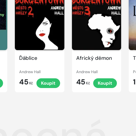
Ďáblice
Africký démon
T
Andrew Hall
Andrew Hall
P
45
45
Koupit
Koupit
Kč
Kč