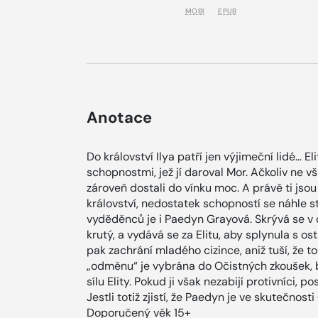
MOBI
EPUB
Anotace
Do království Ilya patří jen výjimeční lidé… El
schopnostmi, jež jí daroval Mor. Ačkoliv ne vš
zároveň dostali do vínku moc. A právě ti jsou
království, nedostatek schopností se náhle 
vyděděnců je i Paedyn Grayová. Skrývá se v 
krutý, a vydává se za Elitu, aby splynula s 
pak zachrání mladého cizince, aniž tuší, že to 
„odměnu“ je vybrána do Očistných zkoušek, 
sílu Elity. Pokud ji však nezabijí protivníci, p
Jestli totiž zjistí, že Paedyn je ve skutečnos
Doporučený věk 15+