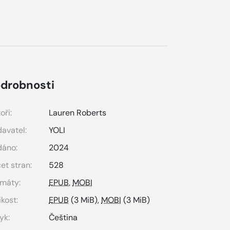
drobnosti
oři:
Lauren Roberts
avatel:
YOLI
dáno:
2024
et stran:
528
máty:
EPUB
,
MOBI
ikost:
EPUB
(3 MiB),
MOBI
(3 MiB)
yk:
Čeština