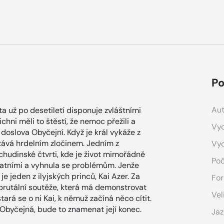
Po
Aut
ita už po desetiletí disponuje zvláštními
ichni měli to štěstí, že nemoc přežili a
Vyd
 doslova Obyčejní. Když je král vykáže z
stává hrdelním zločinem. Jedním z
Vy
chudinské čtvrti, kde je život mimořádně
Poč
ostatními a vyhnula se problémům. Jenže
je jeden z ilyjských princů, Kai Azer. Za
For
brutální soutěže, která má demonstrovat
Vel
ostará se o ni Kai, k němuž začíná něco cítit.
ti Obyčejná, bude to znamenat její konec.
Jaz