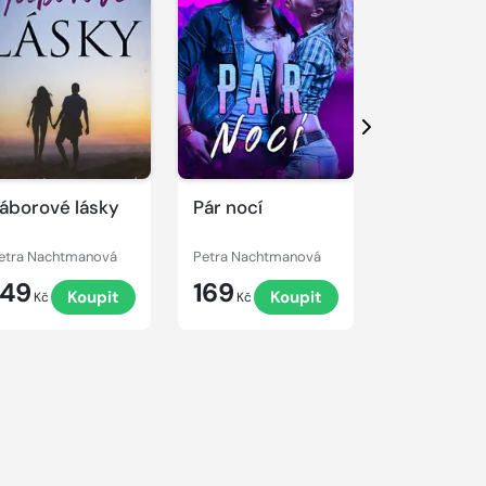
Další
áborové lásky
Pár nocí
Líbání ve 
etra Nachtmanová
Petra Nachtmanová
Petra Nacht
149
169
99
Koupit
Koupit
K
Kč
Kč
Kč