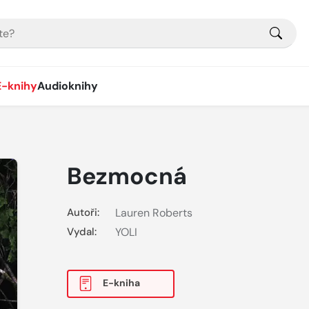
E-knihy
Audioknihy
Bezmocná
Autoři:
Lauren Roberts
Vydal:
YOLI
E-kniha