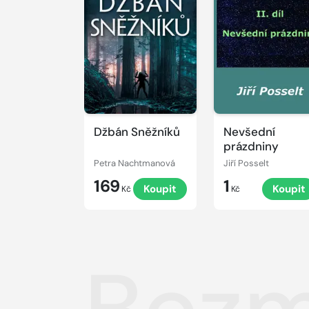
Džbán Sněžníků
Nevšední
prázdniny
Petra Nachtmanová
Jiří Posselt
169
1
Koupit
Koupit
Kč
Kč