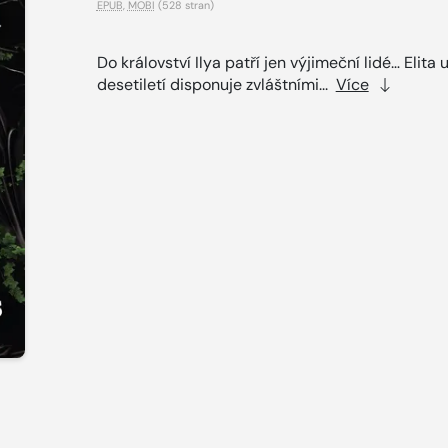
EPUB
,
MOBI
(528 stran)
Do království Ilya patří jen výjimeční lidé… Elita 
desetiletí disponuje zvláštními...
Více