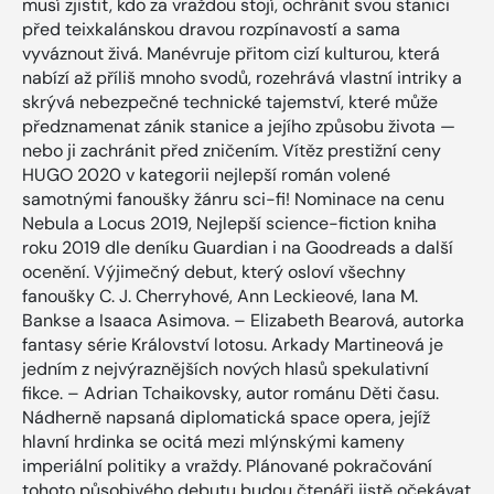
musí zjistit, kdo za vraždou stojí, ochránit svou stanici
před teixkalánskou dravou rozpínavostí a sama
vyváznout živá. Manévruje přitom cizí kulturou, která
nabízí až příliš mnoho svodů, rozehrává vlastní intriky a
skrývá nebezpečné technické tajemství, které může
předznamenat zánik stanice a jejího způsobu života —
nebo ji zachránit před zničením. Vítěz prestižní ceny
HUGO 2020 v kategorii nejlepší román volené
samotnými fanoušky žánru sci-fi! Nominace na cenu
Nebula a Locus 2019, Nejlepší science-fiction kniha
roku 2019 dle deníku Guardian i na Goodreads a další
ocenění. Výjimečný debut, který osloví všechny
fanoušky C. J. Cherryhové, Ann Leckieové, Iana M.
Bankse a Isaaca Asimova. – Elizabeth Bearová, autorka
fantasy série Království lotosu. Arkady Martineová je
jedním z nejvýraznějších nových hlasů spekulativní
fikce. – Adrian Tchaikovsky, autor románu Děti času.
Nádherně napsaná diplomatická space opera, jejíž
hlavní hrdinka se ocitá mezi mlýnskými kameny
imperiální politiky a vraždy. Plánované pokračování
tohoto působivého debutu budou čtenáři jistě očekávat