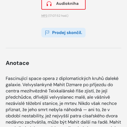
Audiokniha
MP3
(17:07:52 hod.)
Prodej skončil.
Anotace
Fascinující space opera z diplomatických kruhů daleké
galaxie. Velvyslankyně Mahit Dzmare po příjezdu do
centra mezihvězdné Teixkalánské říše zjistí, že její
předchůdce, dřívější velvyslanec malé, ale vášnivě
nezávislé těžební stanice, je mrtev. Nikdo však nechce
přiznat, že jeho smrt nebyla náhodná — ani to, že v
období nestability, jež nejvyšší patra císařského dvora
nedávno zachvátila, může být Mahit další na řadě. Mahit