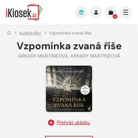
Přejít na hlavní obsah
0
Audioknihy
Vzpomínka zvaná říše
Vzpomínka zvaná říše
ARKADY MARTINEOVÁ
,
ARKADY MARTINEOVÁ
Přehrát ukázku