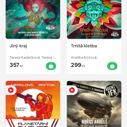
Jiný kraj
Trnitá kletba
Tereza Kadečková, Tereza Matoušková
Anežka Kočová
357
299
Kč
Kč