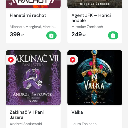
Planetární rachot
Agent JFK – Hořící
andělé
Michaela Merglová, Martin Paytok
Miroslav Žamboch
399
249
Kč
Kč
Zaklínač VII Pani
Válka
Jazera
Andrzej Sapkowski
Laura Thalassa