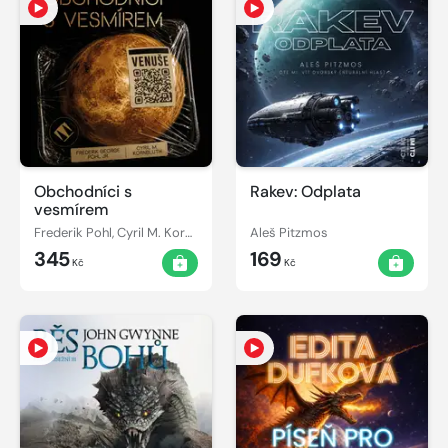
Obchodníci s
Rakev: Odplata
vesmírem
Frederik Pohl, Cyril M. Kornbluth
Aleš Pitzmos
345
169
Kč
Kč