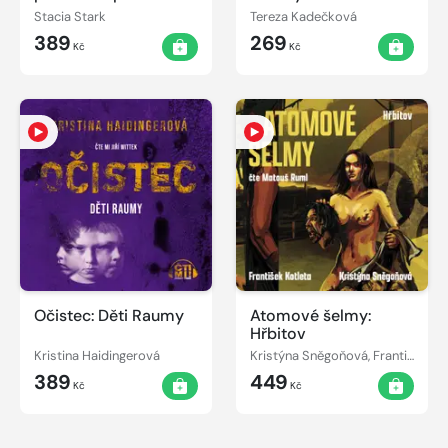
Stacia Stark
Tereza Kadečková
389
269
Kč
Kč
Očistec: Děti Raumy
Atomové šelmy:
Hřbitov
Kristina Haidingerová
Kristýna Sněgoňová, František Kotleta
389
449
Kč
Kč