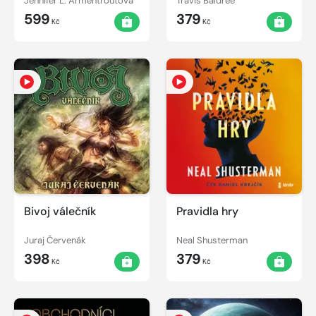
Jennifer L. Armentroutová
Travis Baldree
599
379
Kč
Kč
Bivoj válečník
Pravidla hry
Juraj Červenák
Neal Shusterman
398
379
Kč
Kč