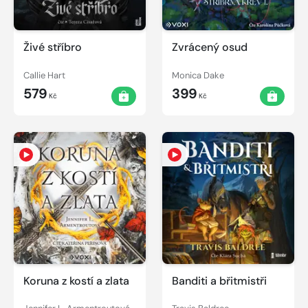
Živé stříbro
Zvrácený osud
Callie Hart
Monica Dake
579
399
Kč
Kč
Koruna z kostí a zlata
Banditi a břitmistři