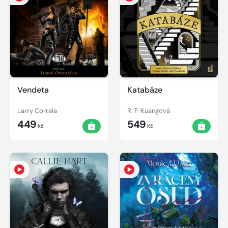
Vendeta
Katabáze
Larry Correia
R. F. Kuangová
449
549
Kč
Kč