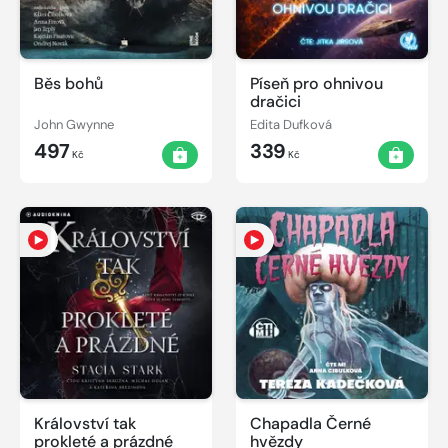
Běs bohů
Píseň pro ohnivou
dračici
John Gwynne
Edita Dufková
497
339
Kč
Kč
Království tak
Chapadla Černé
prokleté a prázdné
hvězdy