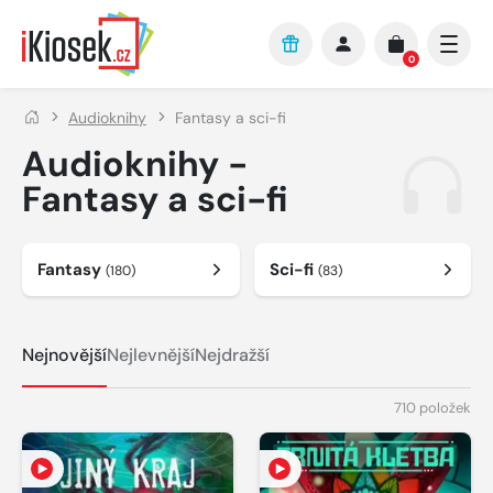
Přejít na hlavní obsah
0
Audioknihy
Fantasy a sci-fi
Audioknihy -
Fantasy a sci-fi
Fantasy
Sci-fi
(180)
(83)
Nejnovější
Nejlevnější
Nejdražší
710 položek