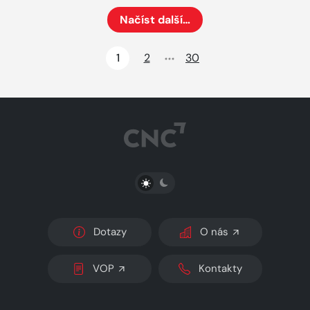
Načíst další…
Načte dalších 24 položek na aktuální stránku
1
2
30
PŘEPNOUT SVĚTLÝ/TMAVÝ REŽIM
Dotazy
O nás
VOP
Kontakty