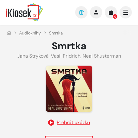
Přejít na hlavní obsah
0
Audioknihy
Smrtka
Smrtka
Jana Stryková
,
Vasil Fridrich
,
Neal Shusterman
Přehrát ukázku