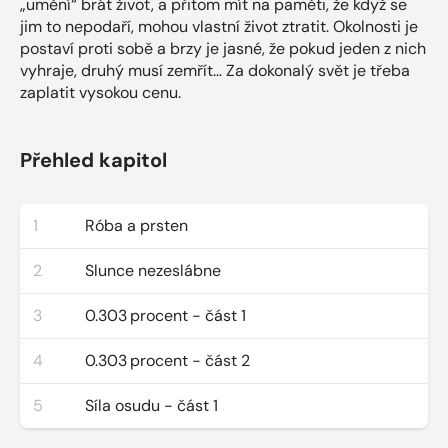
„umění“ brát život, a přitom mít na paměti, že když se
jim to nepodaří, mohou vlastní život ztratit. Okolnosti je
postaví proti sobě a brzy je jasné, že pokud jeden z nich
vyhraje, druhý musí zemřít… Za dokonalý svět je třeba
zaplatit vysokou cenu.
Přehled kapitol
1
Róba a prsten
2
Slunce nezeslábne
3
0.303 procent - část 1
4
0.303 procent - část 2
5
Síla osudu - část 1