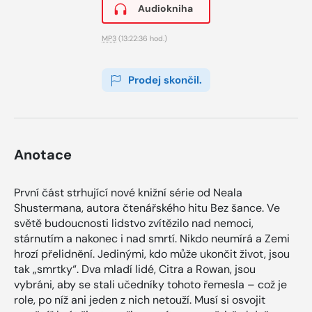
Audiokniha
MP3
(13:22:36 hod.)
Prodej skončil.
Anotace
První část strhující nové knižní série od Neala
Shustermana, autora čtenářského hitu Bez šance. Ve
světě budoucnosti lidstvo zvítězilo nad nemoci,
stárnutím a nakonec i nad smrtí. Nikdo neumírá a Zemi
hrozí přelidnění. Jedinými, kdo může ukončit život, jsou
tak „smrtky“. Dva mladí lidé, Citra a Rowan, jsou
vybráni, aby se stali učedníky tohoto řemesla – což je
role, po níž ani jeden z nich netouží. Musí si osvojit