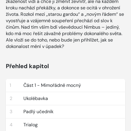
zkaženost vidí a chce ji změnit zevnitř, ale na každém
kroku nachází překážky, a dokonce se ocitá v ohrožení
života. Rozkol mezi „starou gardou“ a „novým řádem“ se
vyostřuje a vzájemné soupeření přechází od slov k
činům. Nad tím vším bdí vševědoucí Nimbus – jediný,
kdo má moc řešit závažné problémy dokonalého světa.
Ale vloží se do toho, nebo bude jen přihlížet, jak se
dokonalost mění v úpadek?
Přehled kapitol
1
Část 1 - Mimořádně mocný
2
Ukolébavka
3
Padlý učedník
4
Trialog