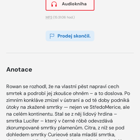
Audiokniha
MP3
(15:31:06 hod.)
Prodej skončil.
Anotace
Rowan se rozhodl, že na vlastní pěst napraví cech
smrtek a podrobí jej zkoušce ohněm – a to doslova. Po
zimním konkláve zmizel v ústraní a od té doby podniká
útoky na zkažené smrtky — nejen ve StředoMerice, ale
na celém kontinentu. Stal se z něj lidový hrdina –
smrtka Lucifer – který v černé róbě odevzdává
zkorumpované smrtky plamenům. Citra, z níž se pod
dohledem smrtky Curieové stala mladší smrtka,