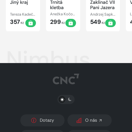
Jiný kraj
Trnitá
Zaklínač VII
kletba
Pani Jazera
Tereza Kadečková, Tereza Matoušková
Anežka Kočová
Andrzej Sapkowski
357
299
549
Kč
Kč
Kč
Nimbus
PŘEPNOUT SVĚTLÝ/TMAVÝ REŽIM
Dotazy
O nás