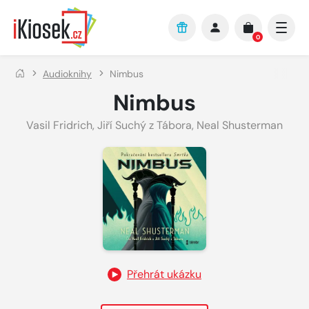
Přejít na hlavní obsah
0
Audioknihy
Nimbus
Nimbus
Vasil Fridrich
,
Jiří Suchý z Tábora
,
Neal Shusterman
Přehrát ukázku