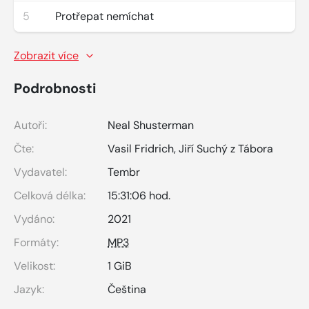
5
Protřepat nemíchat
Zobrazit více
Podrobnosti
Autoři:
Neal Shusterman
Čte:
Vasil Fridrich
,
Jiří Suchý z Tábora
Vydavatel:
Tembr
Celková délka:
15:31:06 hod.
Vydáno:
2021
Formáty:
MP3
Velikost:
1 GiB
Jazyk:
Čeština