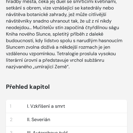
hradby města, čeká jej duel se smrtícími květinami,
setkání s obrem, vize vznášející se katedrály nebo
návštěva botanické zahrady, jež může citlivější
návštěvníky snadno uhranout tak, že už z ní nikdy
neodejdou… Mučitelův stín započíná čtyřdílnou ságu
Kniha nového Slunce, spletitý příběh z daleké
budoucnosti, kdy lidstvo spolu s narudlým hasnoucím
Sluncem zvolna dožívá a někdejší rozmach je jen
vzdálenou vzpomínkou. Tetralogie proslula vysokou
literární úrovní a představuje vrchol subžánru
nazývaného „umírající Země“.
Přehled kapitol
1
I. Vzkříšení a smrt
2
II. Severián
3
III. Autarchova tvář