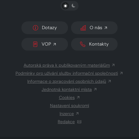
PŘEPNOUT SVĚTLÝ/TMAVÝ REŽIM
Dotazy
O nás
VOP
Kontakty
Autorská práva k publikovaným materiálům
Podmínky pro užívání služby informační společnosti
Informace o zpracování osobních údajů
Jednotná kontaktní místa
Cookies
Nastavení soukromí
Inzerce
Redakce