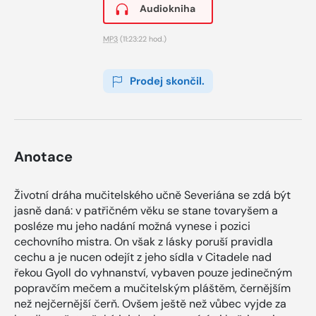
Audiokniha
MP3
(11:23:22 hod.)
Prodej skončil.
Anotace
Životní dráha mučitelského učně Severiána se zdá být
jasně daná: v patřičném věku se stane tovaryšem a
posléze mu jeho nadání možná vynese i pozici
cechovního mistra. On však z lásky poruší pravidla
cechu a je nucen odejít z jeho sídla v Citadele nad
řekou Gyoll do vyhnanství, vybaven pouze jedinečným
popravčím mečem a mučitelským pláštěm, černějším
než nejčernější čerň. Ovšem ještě než vůbec vyjde za