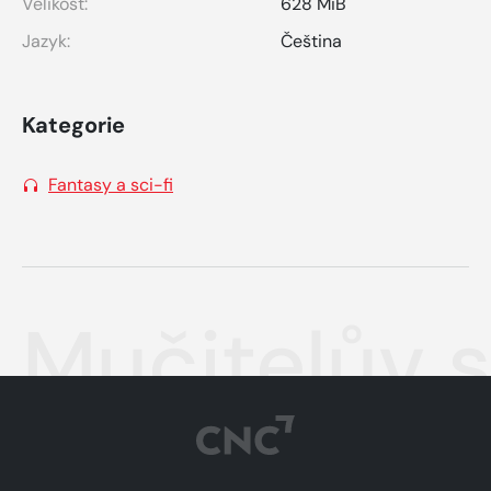
Velikost:
628 MiB
Jazyk:
Čeština
Kategorie
Fantasy a sci-fi
Mučitelův s