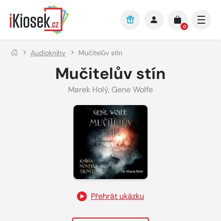
Přejít na hlavní obsah
0
Audioknihy
Mučitelův stín
Mučitelův stín
Marek Holý
,
Gene Wolfe
Přehrát ukázku