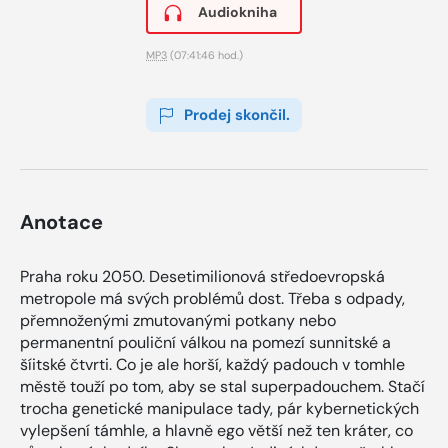
Audiokniha
MP3
(07:41:46 hod.)
Prodej skončil.
Anotace
Praha roku 2050. Desetimilionová středoevropská
metropole má svých problémů dost. Třeba s odpady,
přemnoženými zmutovanými potkany nebo
permanentní pouliční válkou na pomezí sunnitské a
šíitské čtvrti. Co je ale horší, každý padouch v tomhle
městě touží po tom, aby se stal superpadouchem. Stačí
trocha genetické manipulace tady, pár kybernetických
vylepšení támhle, a hlavně ego větší než ten kráter, co