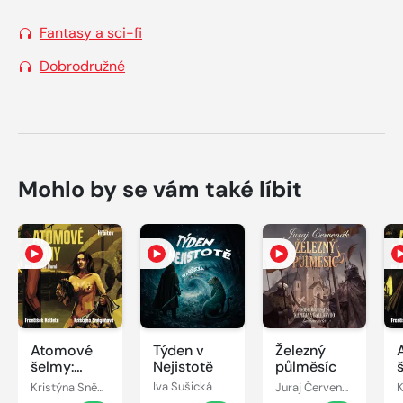
Fantasy a sci-fi
Dobrodružné
Mohlo by se vám také líbit
Atomové
Týden v
Železný
šelmy:
Nejistotě
půlměsíc
Hřbitov
Kristýna Sněgoňová, František Kotleta
Iva Sušická
Juraj Červenák