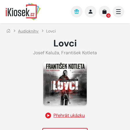
Přejít na hlavní obsah
0
Audioknihy
Lovci
Lovci
Josef Kaluža
,
František Kotleta
Přehrát ukázku