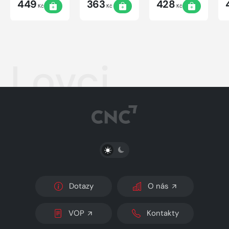
449
363
428
Kč
Kč
Kč
Lovci
PŘEPNOUT SVĚTLÝ/TMAVÝ REŽIM
Dotazy
O nás
VOP
Kontakty