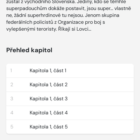
zůstal z východního Slovenska. Jediný, kdo se těmhle
superpadouchům dokáže postavit, jsou super… vlastně
ne, žádní superhrdinové tu nejsou. Jenom skupina
federálních policistů z Organizace pro boj s
vylepšenými teroristy. Říkají si Lovci…
Přehled kapitol
1
Kapitola 1, část 1
2
Kapitola 1, část 2
3
Kapitola 1, část 3
4
Kapitola 1, část 4
5
Kapitola 1, část 5