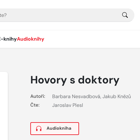
E-knihy
Audioknihy
Hovory s doktory
Autoři:
Barbara Nesvadbová
,
Jakub Knězů
Čte:
Jaroslav Plesl
Audiokniha