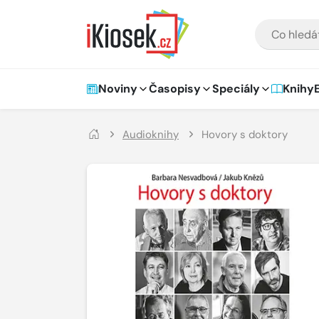
Přejít na hlavní obsah
VYHLEDÁVÁNÍ
Hlavní navigace
Noviny
Časopisy
Speciály
Knihy
Audioknihy
Hovory s doktory