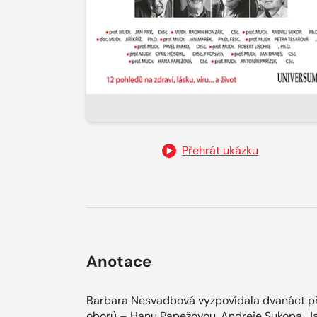
Přehrát ukázku
Anotace
Barbara Nesvadbová vyzpovídala dvanáct pře
oborů – Hanu Papežovou, Andreje Sukopa, Jan