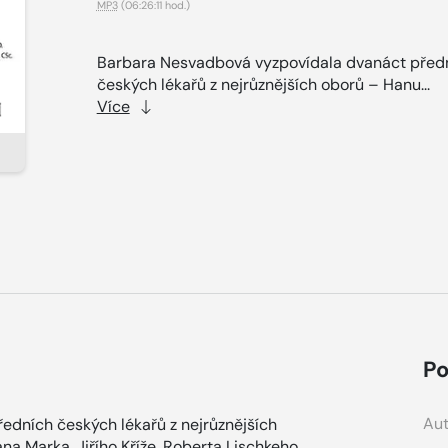
MP3
(06:26:11 hod.)
Barbara Nesvadbová vyzpovídala dvanáct před
českých lékařů z nejrůznějších oborů – Hanu...
Více
Po
Aut
dních českých lékařů z nejrůznějších
a Marka, Jiřího Kříže, Roberta Lischkeho,