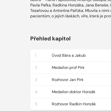
Pavla Pafka, Radkina Honzáka, Jana Beneše, C
Tesařovou a Antonína Pařízka. Mluvila s nimi o 
pacientům, o jejich láskách, víře, která je prov
Přehled kapitol
1
Úvod Bára a Jakub
2
Medailon prof Pirk
3
Rozhovor Jan Pirk
4
Medailon doktor Honzák
5
Rozhovor Radkin Honzák