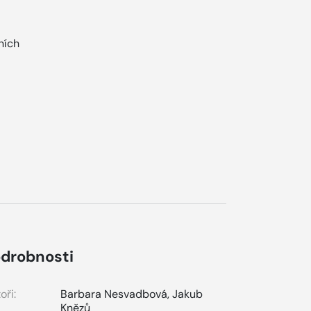
ních
drobnosti
oři:
Barbara Nesvadbová
,
Jakub
Knězů