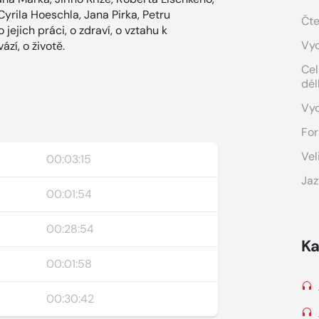
yrila Hoeschla, Jana Pirka, Petru
Čte
jejich práci, o zdraví, o vztahu k
Vyd
ází, o životě.
Cel
dél
Vy
For
Vel
00:03:15
Jaz
00:01:54
00:28:54
Ka
00:01:58
00:30:42