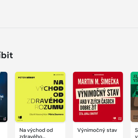
íbit
Přehrát
Přehrát
P
ukázku
ukázku
u
Na východ od
Výnimočný stav
S
zdravého
v