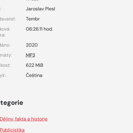
:
Jaroslav Plesl
avatel:
Tembr
ková
06:26:11 hod.
ka:
dáno:
2020
máty:
MP3
ikost:
622 MiB
yk:
Čeština
tegorie
Dějiny, fakta a historie
Publicistika