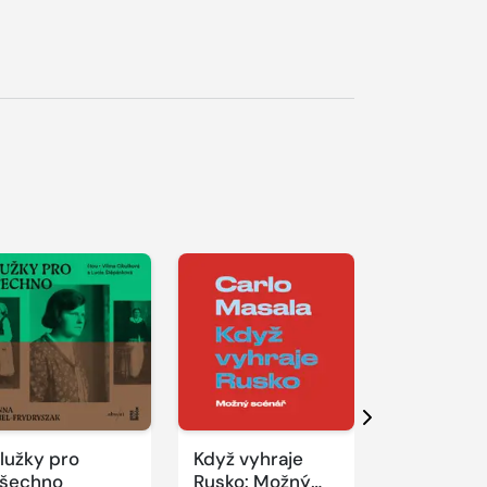
řehrát
kázku
Přehrát
Přehrát
ukázku
ukázku
Další
lužky pro
Když vyhraje
Reportáž z
šechno
Rusko: Možný
Pražské