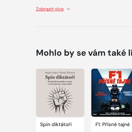
Zobrazit více
Mohlo by se vám také l
Přehrát
Přehrát
ukázku
ukázku
Spin diktátoři
F1: Přísně tajné