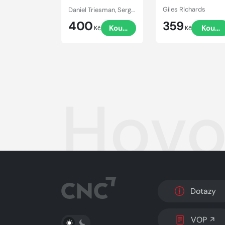
Daniel Triesman, Sergej Gurijev
Giles Richards
400
359
Koupit
Koupi
Kč
Kč
Hovo
Dotazy
PŘEPNOUT SVĚTLÝ/TMAVÝ REŽIM
VOP