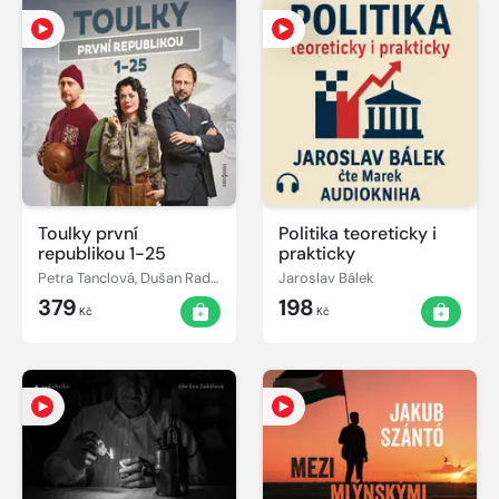
Toulky první
Politika teoreticky i
republikou 1-25
prakticky
Petra Tanclová, Dušan Radovanovič, Jitka Škápíková, Tomáš Pánek, Ivan Malý, Ondřej Nováček, Petr Vodička
Jaroslav Bálek
379
198
Kč
Kč