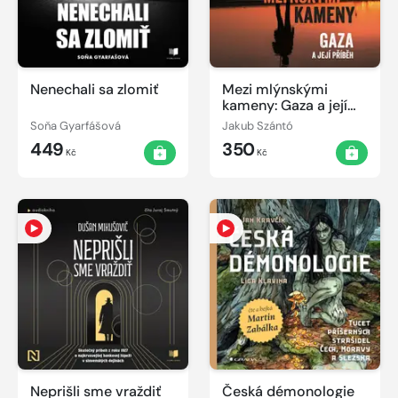
Nenechali sa zlomiť
Mezi mlýnskými
kameny: Gaza a její
příběh
Soňa Gyarfášová
Jakub Szántó
449
350
Kč
Kč
Neprišli sme vraždiť
Česká démonologie