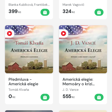
Blanka Kubíková, František Vorel
Marek Vagovič
399
324
Kč
Kč
Předmluva -
Americká elegie:
Americká elegie
Memoáry o krizi
rodiny a kultury
Tomáš Klvaňa
J. D. Vance
0
555
Kč
Kč