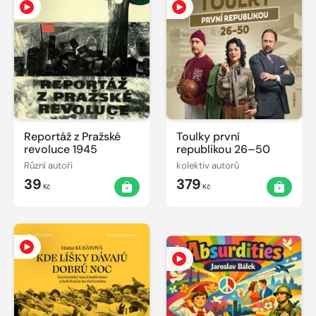
Reportáž z Pražské
Toulky první
revoluce 1945
republikou 26–50
Různí autoři
kolektiv autorů
39
379
Kč
Kč