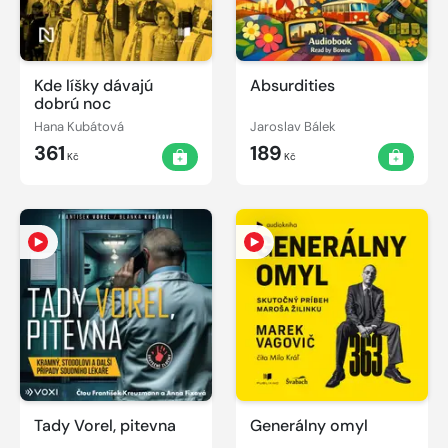
Kde líšky dávajú
Absurdities
dobrú noc
Hana Kubátová
Jaroslav Bálek
361
189
Kč
Kč
Tady Vorel, pitevna
Generálny omyl