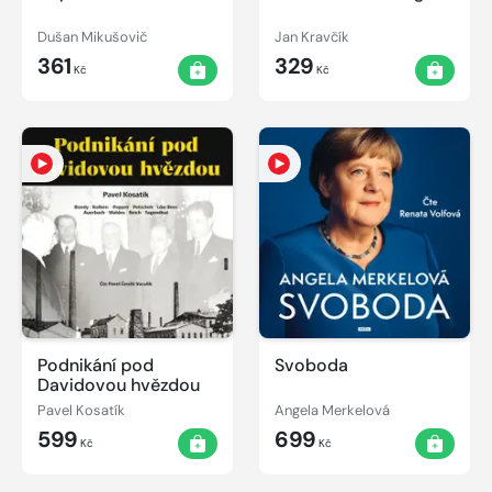
Dušan Mikušovič
Jan Kravčík
361
329
Kč
Kč
Podnikání pod
Svoboda
Davidovou hvězdou
Pavel Kosatík
Angela Merkelová
599
699
Kč
Kč