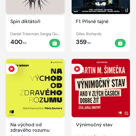
Spin diktátoři
F1: Přísně tajné
Daniel Triesman, Sergej Gurijev
Giles Richards
400
359
Kč
Kč
Na východ od
Výnimočný stav
zdravého rozumu