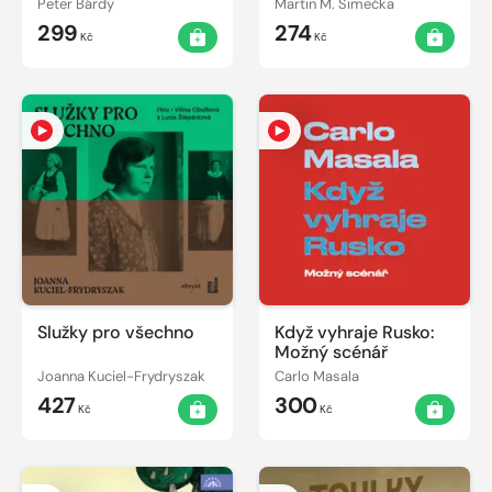
Peter Bárdy
Martin M. Šimečka
299
274
Kč
Kč
Služky pro všechno
Když vyhraje Rusko:
Možný scénář
Joanna Kuciel-Frydryszak
Carlo Masala
427
300
Kč
Kč