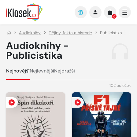
Přejít na hlavní obsah
0
Audioknihy
Dějiny, fakta a historie
Publicistika
Audioknihy -
Publicistika
Nejnovější
Nejlevnější
Nejdražší
102 položek