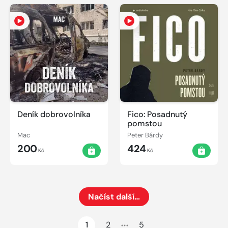
Deník dobrovolníka
Fico: Posadnutý
pomstou
Mac
Peter Bárdy
200
424
Kč
Kč
Načíst další…
Načte dalších 24 položek na aktuální stránku
1
2
5