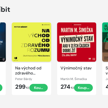
íbit
Přehrát
Přehrát
P
ukázku
ukázku
u
Na východ od
Výnimočný stav
S
zdravého
v
rozumu
Peter Bárdy
Martin M. Šimečka
299
274
t
Koupit
Koupit
Kč
Kč