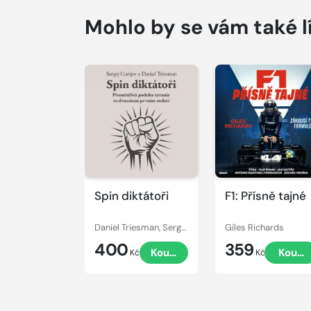
Mohlo by se vám také l
Přehrát
Přehrát
ukázku
ukázku
Spin diktátoři
F1: Přísně tajné
Daniel Triesman, Sergej Gurijev
Giles Richards
400
359
Koupit
Koupi
Kč
Kč