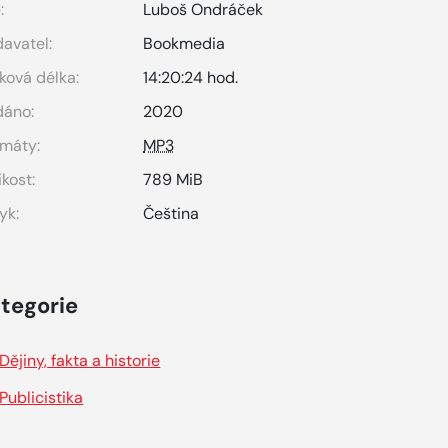
:
Luboš Ondráček
avatel:
Bookmedia
ková délka:
14:20:24 hod.
dáno:
2020
máty:
MP3
ikost:
789 MiB
yk:
Čeština
tegorie
Dějiny, fakta a historie
Publicistika