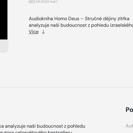
MP3
(14:20:24 hod.)
Audiokniha Homo Deus – Stručné dějiny zítřka
analyzuje naši budoucnost z pohledu izraelského
Více
Po
Aut
ka analyzuje naši budoucnost z pohledu
 autora celosvětového bestselleru