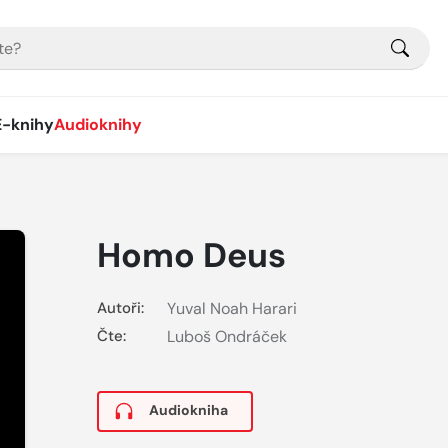
E-knihy
Audioknihy
Homo Deus
Autoři:
Yuval Noah Harari
Čte:
Luboš Ondráček
Audiokniha