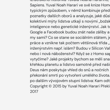
Sapiens. Yuval Noah Harari ve své knize H
typickým způsobem, v němž kombinuje především
poznatky dalších oborů a analyzuje, jaké důs
kolektivní mýty lidstva utkají s novými „božs
inteligence nebo genetické inženýrství. Jak 
Google a Facebook budou znát naše záliby a 
my sami? Co se stane se sociálním státem, j
práce a vznikne tak počtem většinová třída „
inženýrstvím např. islám? Budou v Silicon Val
nebo i nová náboženství? Když se z Homo sap
vytyčíme? Jaké projekty bychom se měli snaž
křehkou planetu a lidstvo samotné před naši
Deus nám poskytuje vhled do snů a nočních m
překonání smrti po vytvoření umělého života.
po dalším vývojovém stupni lidstva: Kam o
Copyright © 2015 by Yuval Noah Harari Přek
2017