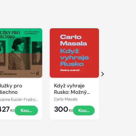
řehrát
kázku
Přehrát
Přehrát
ukázku
ukázku
Další
lužky pro
Když vyhraje
Reportáž z
šechno
Rusko: Možný
Pražské
scénář
revoluce 
Joanna Kuciel-Frydryszak
Carlo Masala
Různí autoři
427
300
39
Koupit
Koupit
K
Kč
Kč
Kč