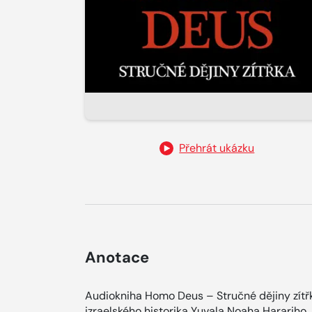
Přehrát ukázku
Anotace
Audiokniha Homo Deus – Stručné dějiny zítř
izraelského historika Yuvala Noaha Harariho,