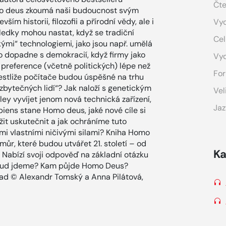
Čte
omo deus zkoumá naši budoucnost svým
 historii, filozofii a přírodní vědy, ale i
Vyd
ledky mohou nastat, když se tradiční
Cel
kými“ technologiemi, jako jsou např. umělá
to dopadne s demokracií, když firmy jako
Vy
preference (včetně politických) lépe než
For
estliže počítače budou úspěšné na trhu
zbytečných lidí“? Jak naloží s genetickým
Vel
ley vyvíjet jenom nová technická zařízení,
Jaz
iens stane Homo deus, jaké nové cíle si
it uskutečnit a jak ochráníme tuto
mi vlastními ničivými silami? Kniha Homo
ůr, které budou utvářet 21. století – od
Ka
 Nabízí svoji odpověď na základní otázku
dtud jdeme? Kam půjde Homo Deus?
lad © Alexandr Tomský a Anna Pilátová,