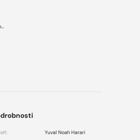
...
drobnosti
oři:
Yuval Noah Harari