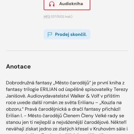
Audiokniha
MP3
(07:01:02 hod.)
Prodej skončil.
Anotace
Dobrodružná fantasy „Město čarodějů“ je první kniha z
fantasy trilogie ERILIAN od úspěšné spisovatelky Terezy
Janišové. Audiovydavatelství Walker & Volf v příštím
roce uvede další román ze světa Erilianu – „Kouzla na
obzoru.“ Pravá čarodějnická a dračí fantasy přichází!
Erilian I. - Město čarodějů Členem Členy Velké rady se
stanou jen ti nejlepší a nejváženější čarodějové. Někteří
neváhají získat jedno ze zlatých křesel v Kruhovém sále i