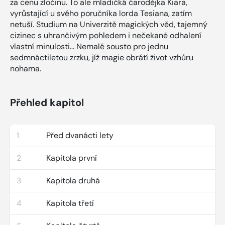
za cenu zločinu. To ale mladičká čarodějka Kiara,
vyrůstající u svého poručníka lorda Tesiana, zatím
netuší. Studium na Univerzitě magických věd, tajemný
cizinec s uhrančivým pohledem i nečekané odhalení
vlastní minulosti… Nemalé sousto pro jednu
sedmnáctiletou zrzku, jíž magie obrátí život vzhůru
nohama.
Přehled kapitol
1
Před dvanácti lety
2
Kapitola první
3
Kapitola druhá
4
Kapitola třetí