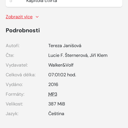
5
Kapitola čtvrtá
Zobrazit více
Podrobnosti
Autoři:
Tereza Janišová
Čte:
Lucie F. Šternerová
,
Jiří Klem
Vydavatel:
Walker&Volf
Celková délka:
07:01:02 hod.
Vydáno:
2016
Formáty:
MP3
Velikost:
387 MiB
Jazyk:
Čeština