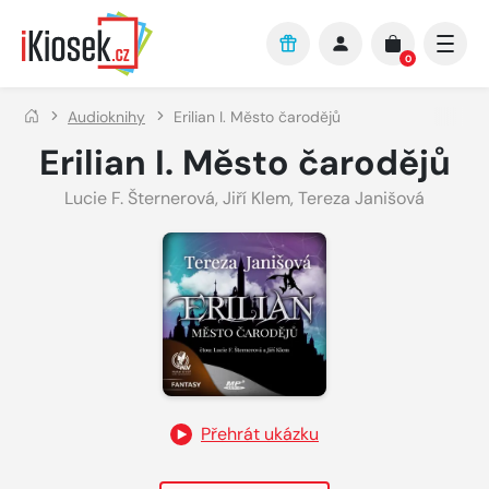
Přejít na hlavní obsah
0
Audioknihy
Erilian I. Město čarodějů
Erilian I. Město čarodějů
Lucie F. Šternerová
,
Jiří Klem
,
Tereza Janišová
Přehrát ukázku