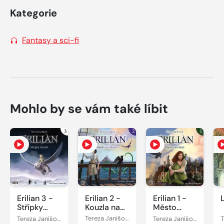
Kategorie
Fantasy a sci-fi
Mohlo by se vám také líbit
Erilian 3 -
Erilian 2 -
Erilian 1 -
Střípky
Kouzla na
Město
hvězd
obzoru
čarodějů
Tereza Janišová
Tereza Janišová
Tereza Janišová