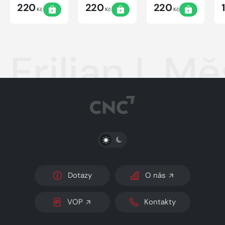
220
220
220
Kč
Kč
Kč
Erilian I. M
PŘEPNOUT SVĚTLÝ/TMAVÝ REŽIM
Dotazy
O nás
VOP
Kontakty