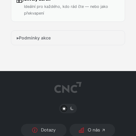
Ideální pro každého, kdo rád čte — nebo jako
překvapení
Podmínky akce
PŘEPNOUT SVĚTLÝ/TMAVÝ REŽIM
Dotazy
O nás