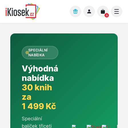
Přejít na hlavní obsah
0
SPECIÁLNÍ
NABÍDKA
Výhodná
nabídka
30 knih
za
1 499 Kč
Speciální
balíček třiceti