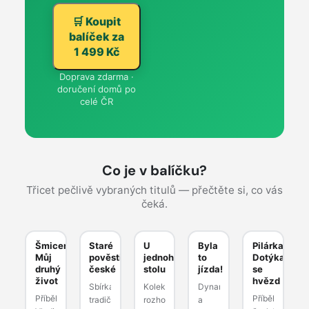
🛒 Koupit
balíček za
1 499 Kč
Doprava zdarma ·
doručení domů po
celé ČR
Co je v balíčku?
Třicet pečlivě vybraných titulů — přečtěte si, co vás
čeká.
AUTOBIOGRAFIE
KLASIKA
ROZHOVORY
BELETRIE
BIOGRAFIE
Šmicer:
Staré
U
Byla
Pilárka:
Můj
pověsti
jednoho
to
Dotýkat
druhý
české
stolu
jízda!
se
život
hvězd
Šmicer:
Staré
U
Byla
Pilárka:
Sbírka
Kolekce
Dynamický
Můj
pověsti
jednoho
to
Dotýkat
Příběh
Příběh
tradičních
rozhovorů
a
druhý
české
stolu
jízda!
se