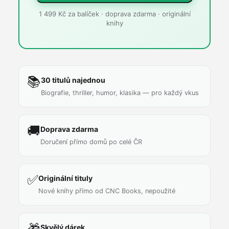
spisovatelů.
1 499 Kč za balíček · doprava zdarma · originální
knihy
📚
30 titulů najednou
Biografie, thriller, humor, klasika — pro každý vkus
🚚
Doprava zdarma
Doručení přímo domů po celé ČR
✅
Originální tituly
Nové knihy přímo od CNC Books, nepoužité
🎁
Skvělý dárek