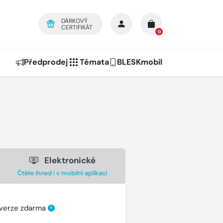
DÁRKOVÝ
CERTIFIKÁT
0
Předprodej
Témata
BLESKmobil
Elektronické
Čtěte ihned i v mobilní aplikaci
 verze zdarma
?