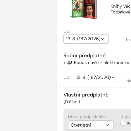
Knihy Vác
Fotbalov
Od:
Na
Roční předplatné
+
Bonus navíc - elektronická
Od:
Na
Vlastní předplatné
(
0
čísel)
Délka předplatného:
Dny d
P