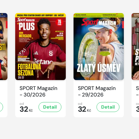
SPORT Magazín
SPORT Magazín
S
- 30/2026
- 29/2026
-
od
od
o
Detail
Detail
32
32
Kč
Kč