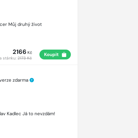
cer Můj druhý život
2166
Kč
Koupit
a stánku:
2173 Kč
 verze zdarma
?
lav Kadlec Já to nevzdám!