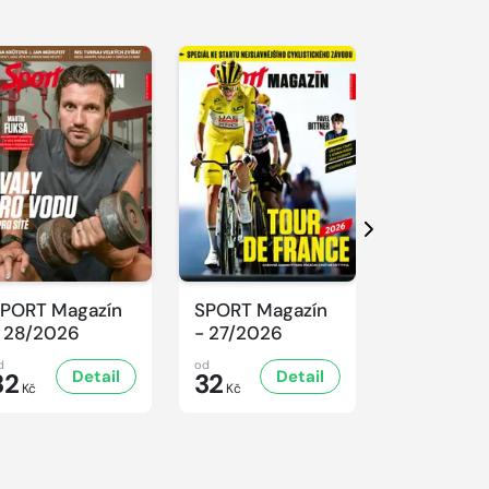
Další
PORT Magazín
SPORT Magazín
SPORT Ma
 28/2026
- 27/2026
- 26/2026
d
od
od
Detail
Detail
D
32
32
32
Kč
Kč
Kč