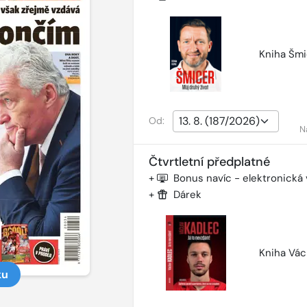
Kniha Šmi
Od:
N
Čtvrtletní předplatné
+
Bonus navíc - elektronická
+
Dárek
Kniha Vác
ku