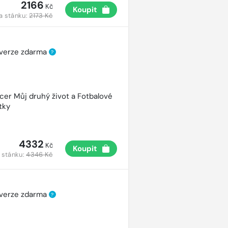
2166
Kč
Koupit
a stánku:
2173 Kč
 verze zdarma
?
cer Můj druhý život a Fotbalové
tky
4332
Kč
Koupit
 stánku:
4346 Kč
 verze zdarma
?