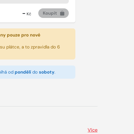
-
Koupit
Kč
eny pouze pro nové
u plátce, a to zpravidla do 6
bíhá od
pondělí
do
soboty
.
Více