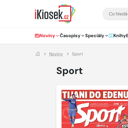
Přejít na hlavní obsah
VYHLEDÁVÁNÍ
Hlavní navigace
Noviny
Časopisy
Speciály
Knihy
Noviny
Sport
Sport