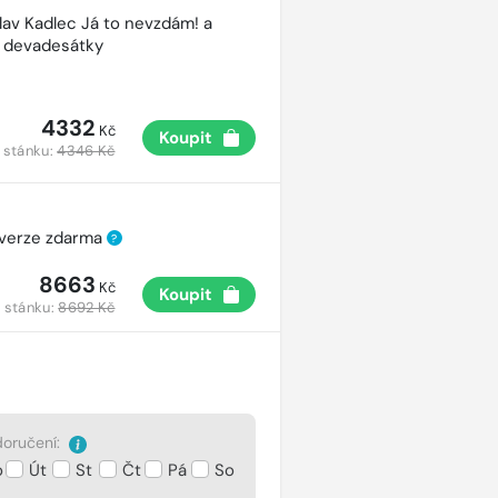
lav Kadlec Já to nevzdám! a
é devadesátky
4332
Kč
Koupit
 stánku:
4346 Kč
 verze zdarma
?
8663
Kč
Koupit
 stánku:
8692 Kč
oručení:
o
Út
St
Čt
Pá
So