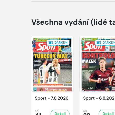
Všechna vydání
(lidé t
S DÁRKEM
S DÁRKE
Sport - 7.8.2026
Sport - 6.8.20
od
od
Detail
Detail