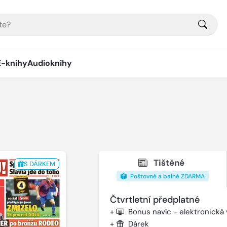
E-knihy
Audioknihy
Tištěné
S DÁRKEM
Poštovné a balné ZDARMA
Čtvrtletní předplatné
+
Bonus navíc - elektronická
+
Dárek