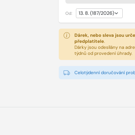
Od:
Dárek, nebo sleva jsou urč
předplatitele
.
Dárky jsou odesílány na adres
týdnů od provedení úhrady.
Celotýdenní doručování pro