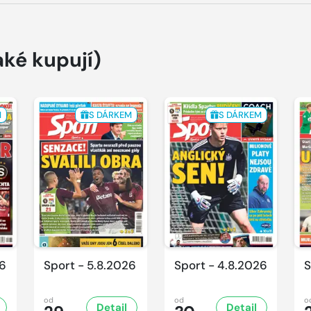
aké kupují)
M
S DÁRKEM
S DÁRKEM
26
Sport - 5.8.2026
Sport - 4.8.2026
S
od
od
o
Detail
Detail