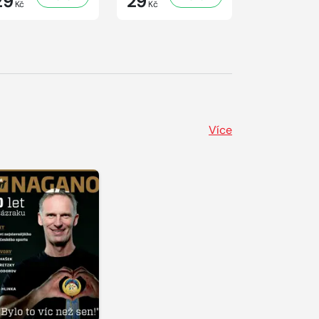
29
29
41
Kč
Kč
Kč
Více