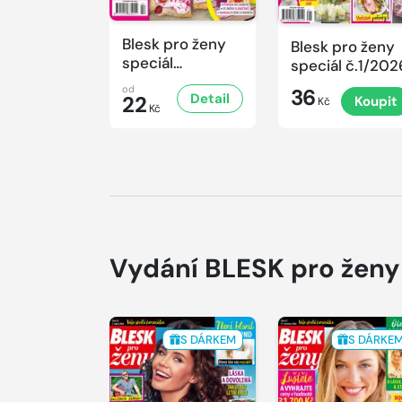
Blesk pro ženy
Blesk pro ženy
speciál
speciál č.1/202
č.2/2026
od
36
Detail
22
Koupit
Kč
Kč
Vydání BLESK pro ženy
S DÁRKEM
S DÁRKE