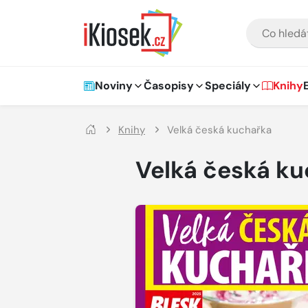
Přejít na hlavní obsah
VYHLEDÁVÁNÍ
Hlavní navigace
Noviny
Časopisy
Speciály
Knihy
Knihy
Velká česká kuchařka
Velká česká k