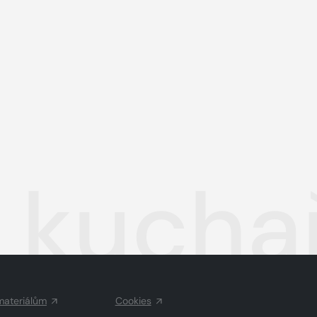
 kucha
materiálům
Cookies