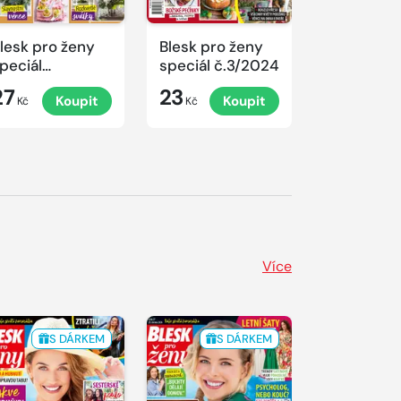
lesk pro ženy
Blesk pro ženy
Blesk pro 
peciál
speciál č.3/2024
speciál
.4/2024
č.2/2024
27
23
23
Koupit
Koupit
K
rovoněné
Kč
Kč
Kč
ánoce
Více
S DÁRKEM
S DÁRKEM
S 