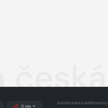
á česká
Autorská práva k publikovaným 
O nás