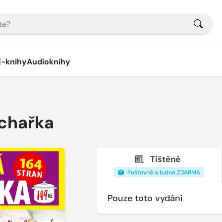
E-knihy
Audioknihy
uchařka
Tištěné
Poštovné a balné ZDARMA
Pouze toto vydání