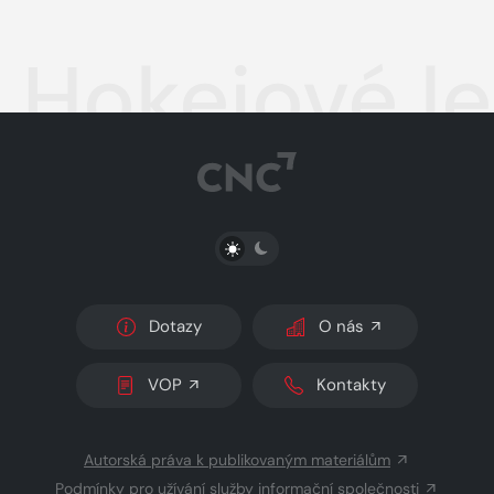
Hokejové l
PŘEPNOUT SVĚTLÝ/TMAVÝ REŽIM
Dotazy
O nás
VOP
Kontakty
Autorská práva k publikovaným materiálům
Podmínky pro užívání služby informační společnosti