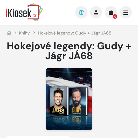
Přejít na hlavní obsah
0
Knihy
Hokejové legendy: Gudy + Jágr JÁ68
Hokejové legendy: Gudy +
Jágr JÁ68