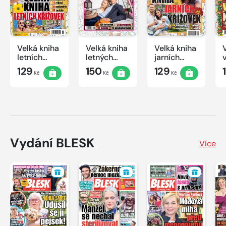
Velká kniha
Velká kniha
Velká kniha
letních
letných
jarních
křížovek
krížoviek s
křížovek
129
150
129
Kč
Kč
Kč
2026
TV JOJ
2026
2026
Vydání BLESK
Více