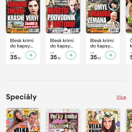
Blesk krimi
Blesk krimi
Blesk krimi
do kapsy
do kapsy
do kapsy
č.7/2026
č.6/2026
č.5/2026
od
od
od
35
35
35
Kč
Kč
Kč
Speciály
Více