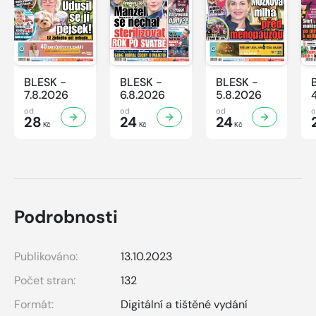
BLESK -
BLESK -
BLESK -
7.8.2026
6.8.2026
5.8.2026
od
od
od
28
24
24
Kč
Kč
Kč
Podrobnosti
Publikováno:
13.10.2023
Počet stran:
132
Formát:
Digitální a tištěné vydání