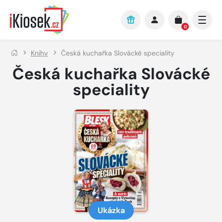
Přejít na hlavní obsah
0
Knihy
Česká kuchařka Slovácké speciality
Česká kuchařka Slovácké
speciality
Ukázka