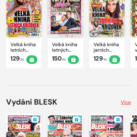
Velká kniha
Velká kniha
Velká kniha
letních
letných
jarních
křížovek
krížoviek s
křížovek
129
150
129
Kč
Kč
Kč
2026
TV JOJ
2026
2026
Vydání BLESK
Více