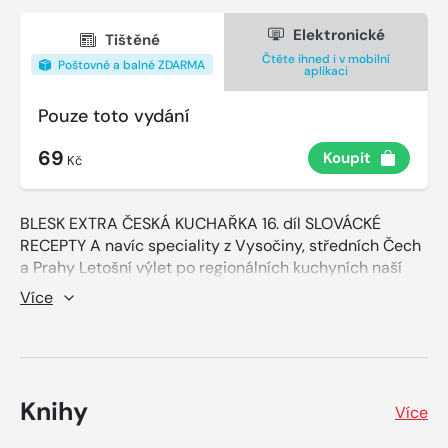
Elektronické
Tištěné
Čtěte ihned i v mobilní
Poštovné a balné ZDARMA
aplikaci
Pouze toto vydání
69
Koupit
Kč
BLESK EXTRA ČESKÁ KUCHAŘKA 16. díl SLOVÁCKÉ
RECEPTY A navíc speciality z Vysočiny, středních Čech
a Prahy Letošní výlet po regionálních kuchyních naší
republiky je pomalu u konce. S edicí Blesk Extra Česká
Více
kuchařka tentokrát navštívíme jižní Moravu, a to
zejména oblast Slovácka, které patří k nejzajímavějším
národopisným oblastem. Ochutnáme zdejší speciality
od slaných po sladké, například drkotinu, ochlupkanky,
třešňové gulivárky nebo slíváky. Řada receptů je
Knihy
Více
samozřejmě spojena s vínem, které je pro tuto oblast
typické. V druhé části se přesuneme do kraje Vysočina,